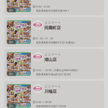
9:00～21:00
2
枚
鳥取県鳥取市河原町布袋198-1
エスマート
田園町店
9：00～21：00
2
枚
鳥取県鳥取市田園町4丁目142番地3
エスマート
湖山店
9:00 ～ 22:00（日曜日はPM9:00閉店）
2
枚
鳥取県鳥取市湖山町北6丁目262
エスマート
川端店
9:00 〜 20:00
2
枚
鳥取県鳥取市川端2丁目206