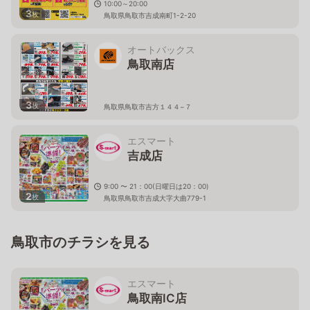
10:00～20:00
3
枚
鳥取県鳥取市吉成南町1-2-20
オートバックス
鳥取南店
3
枚
鳥取県鳥取市吉方１４４−７
エスマート
吉成店
9:00 〜 21：00(日曜日は20：00)
2
枚
鳥取県鳥取市吉成大字大曲779-1
鳥取市のチラシを見る
エスマート
鳥取南IC店