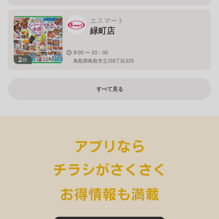
エスマート
緑町店
9:00 〜 20：00
2
枚
鳥取県鳥取市立川6丁目325
すべて見る