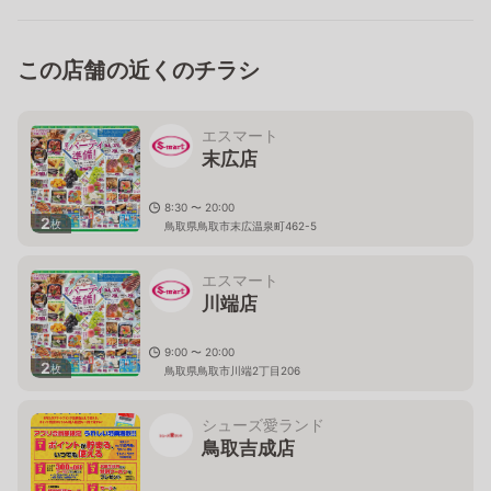
この店舗の近くのチラシ
エスマート
末広店
8:30 〜 20:00
2
枚
鳥取県鳥取市末広温泉町462-5
エスマート
川端店
9:00 〜 20:00
2
枚
鳥取県鳥取市川端2丁目206
シューズ愛ランド
鳥取吉成店