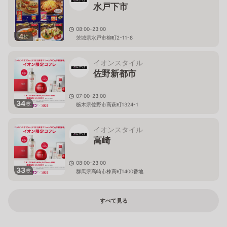
水戸下市
08:00-23:00
4
枚
茨城県水戸市柳町2-11-8
イオンスタイル
佐野新都市
07:00-23:00
34
枚
栃木県佐野市高萩町1324-1
イオンスタイル
高崎
08:00-23:00
33
枚
群馬県高崎市棟高町1400番地
すべて見る