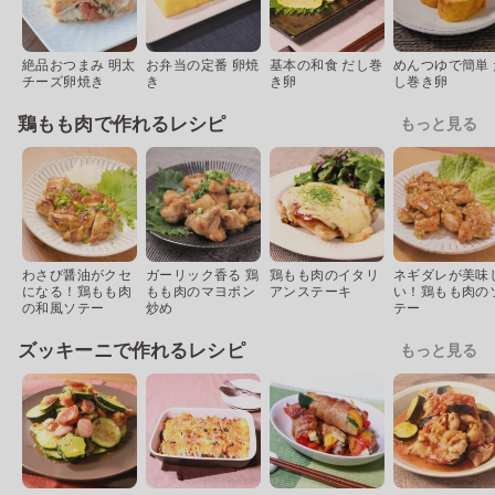
絶品おつまみ 明太
お弁当の定番 卵焼
基本の和食 だし巻
めんつゆで簡単 
チーズ卵焼き
き
き卵
し巻き卵
鶏もも肉で作れるレシピ
もっと見る
わさび醤油がクセ
ガーリック香る 鶏
鶏もも肉のイタリ
ネギダレが美味
になる！鶏もも肉
もも肉のマヨポン
アンステーキ
い！鶏もも肉の
の和風ソテー
炒め
テー
ズッキーニで作れるレシピ
もっと見る