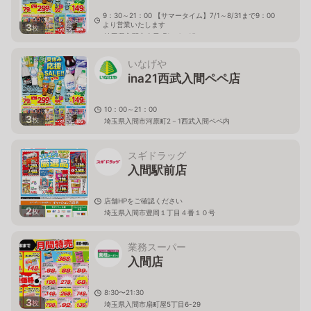
9：30～21：00 【サマータイム】7/1～8/31まで9：00
より営業いたします
3
枚
埼玉県入間市春日町1－4－15
いなげや
ina21西武入間ペペ店
10：00～21：00
3
枚
埼玉県入間市河原町2－1西武入間ペペ内
スギドラッグ
入間駅前店
店舗HPをご確認ください
2
枚
埼玉県入間市豊岡１丁目４番１０号
業務スーパー
入間店
8:30〜21:30
3
枚
埼玉県入間市扇町屋5丁目6-29