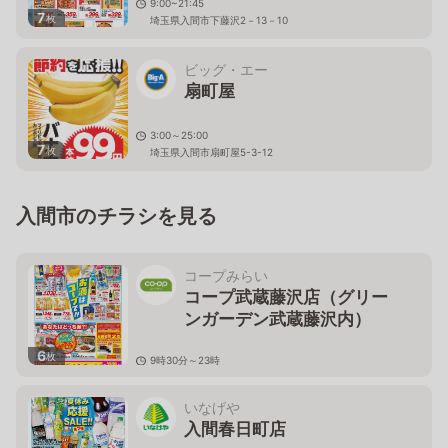
9:00~21:45
7
枚
埼玉県入間市下藤沢2－13－10
ビッグ・エー
扇町屋
3:00～25:00
7
枚
埼玉県入間市扇町屋5-3-12
入間市のチラシを見る
コープみらい
コープ武蔵藤沢店（グリー
ンガーデン武蔵藤沢内）
6
枚
9時30分～23時
埼玉県入間市東藤沢3-4-1
いなげや
入間春日町店