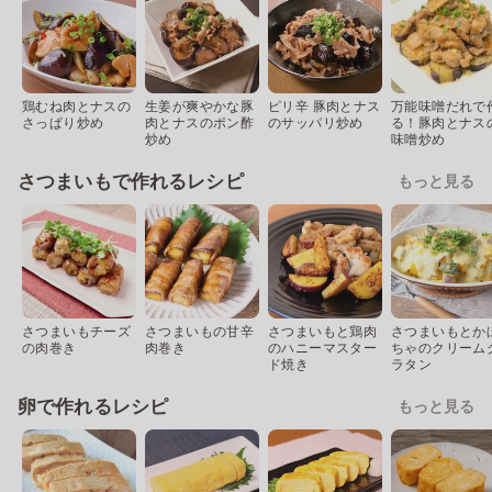
鶏むね肉とナスの
生姜が爽やかな豚
ピリ辛 豚肉とナス
万能味噌だれで
さっぱり炒め
肉とナスのポン酢
のサッパリ炒め
る！豚肉とナス
炒め
味噌炒め
さつまいもで作れるレシピ
もっと見る
さつまいもチーズ
さつまいもの甘辛
さつまいもと鶏肉
さつまいもとか
の肉巻き
肉巻き
のハニーマスター
ちゃのクリーム
ド焼き
ラタン
卵で作れるレシピ
もっと見る