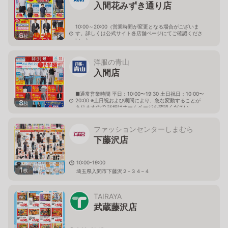
入間花みずき通り店
10:00～20:00（営業時間が変更となる場合がございま
す。詳しくは公式サイト各店舗ページにてご確認くださ
6
枚
い。）
埼玉県入間市扇台3-6
洋服の青山
入間店
■通常営業時間 平日：10:00〜19:30 土日祝日：10:00〜
20:00 ※土日祝および期間により、急な変動することが
8
枚
ありますので 詳細はホームページを確認ください
埼玉県入間市扇台二丁目6番16号
ファッションセンターしまむら
下藤沢店
10:00-19:00
1
枚
埼玉県入間市下藤沢２−３４−４
TAIRAYA
武蔵藤沢店