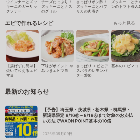
ウインナーとズッ
チーズたっぷり！
さっぱりポン酢！
ズッキーニとチ
キーニのガーリッ
ズッキーニとナス
ズッキーニとパプ
ンのトマト煮込
クソテー
のグリル
リカの肉巻き
エビで作れるレシピ
もっと見る
【揚げずに簡単】
下味がポイント や
さっぱり エビとア
基本のエビマヨ
焼いて和えるエビ
みつきエビマヨ
スパラのレモンバ
マヨ
ター炒め
最新のお知らせ
【予告】埼玉県・茨城県・栃木県・群馬県・
新潟県限定 8/16㊐～8/18㊋まで対象のお支払
い方法でWAON POINT基本の10倍
2026年08月09日