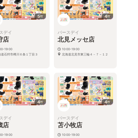
5
4
枚
枚
スデイ
バースデイ
狩店
北見メッセ店
00-19:00
10:00-19:00
海道石狩市樽川６条１丁目３
北海道北見市東三輪４－７－１２
4
4
枚
枚
スデイ
バースデイ
歳店
苫小牧店
00-19:00
10:00-19:00