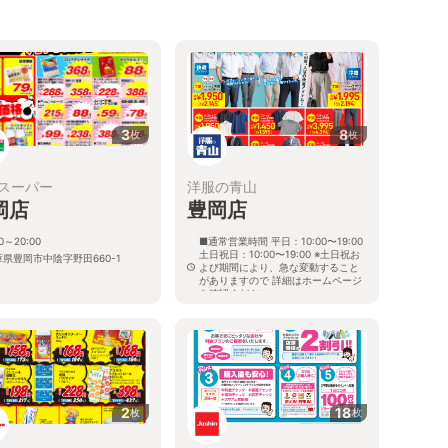
3
8
枚
枚
スーパー
洋服の青山
岡店
豊岡店
00～20:00
■通常営業時間 平日：10:00〜19:00
土日祝日：10:00〜19:00 ※土日祝お
庫県豊岡市中陰字野田660-1
よび期間により、急な変動すること
がありますので 詳細はホームページ
を確認ください
兵庫県豊岡市船町296番1号
2
18
枚
枚