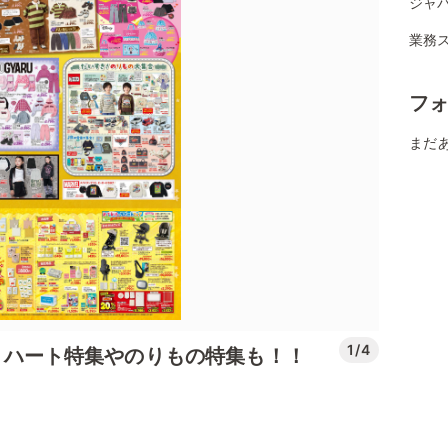
ジャパ
業務ス
フ
まだ
1/4
ection！ハート特集やのりもの特集も！！