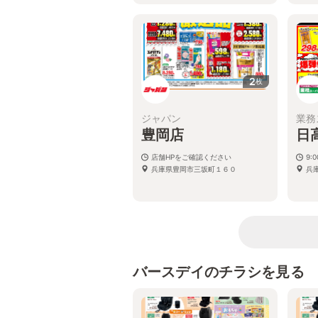
2
枚
ジャパン
業務
豊岡店
日
店舗HPをご確認ください
9:
兵庫県豊岡市三坂町１６０
兵
バースデイのチラシを見る