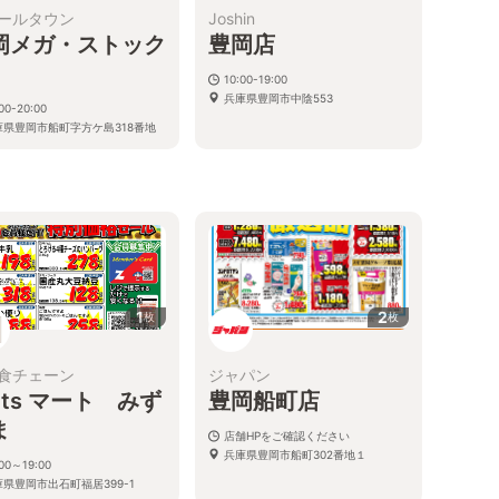
ールタウン
Joshin
岡メガ・ストック
豊岡店
10:00-19:00
兵庫県豊岡市中陰553
00-20:00
庫県豊岡市船町字方ケ島318番地
1
2
枚
枚
食チェーン
ジャパン
ets マート みず
豊岡船町店
ま
店舗HPをご確認ください
兵庫県豊岡市船町302番地１
:00～19:00
庫県豊岡市出石町福居399-1