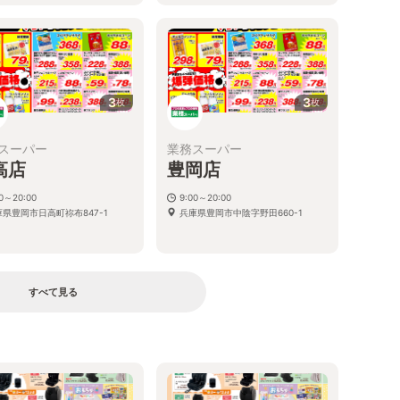
3
3
枚
枚
スーパー
業務スーパー
高店
豊岡店
00～20:00
9:00～20:00
庫県豊岡市日高町祢布847-1
兵庫県豊岡市中陰字野田660-1
すべて見る