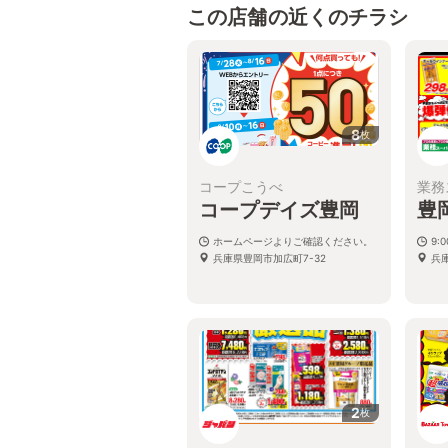
この店舗の近くのチラシ
8
枚
コープこうべ
業務
コープデイズ豊岡
豊
ホームページよりご確認ください。
9:
兵庫県豊岡市加広町7-32
兵
2
枚