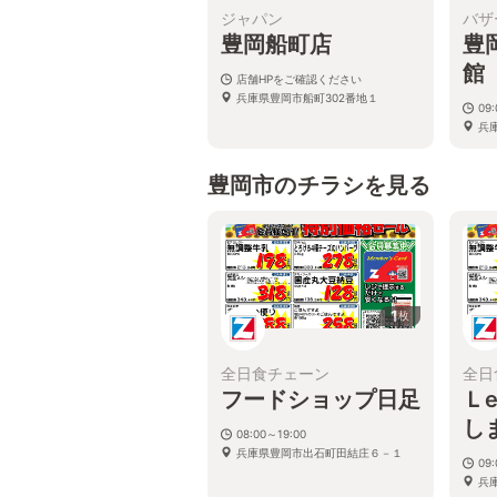
ジャパン
バザ
豊岡船町店
豊
館
店舗HPをご確認ください
兵庫県豊岡市船町302番地１
09:
兵
豊岡市のチラシを見る
1
枚
全日食チェーン
全日
フードショップ日足
Ｌ
し
08:00～19:00
兵庫県豊岡市出石町田結庄６－１
09
兵