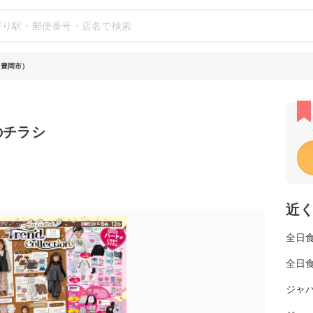
（豊岡市）
のチラシ
近
全日
全日食
ジャパ