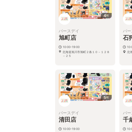
4
枚
バースデイ
バー
旭町店
石
10:00-19:00
10:
北海道旭川市旭町２条１０－１２８
北
－２５
5
枚
バースデイ
バー
清田店
千
10:00-19:00
10: