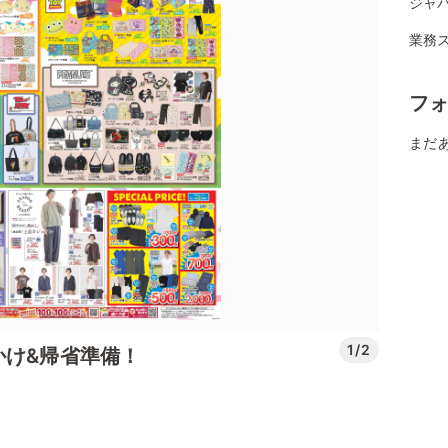
ジャパ
業務ス
フ
まだ
1/2
かけ&帰省準備！