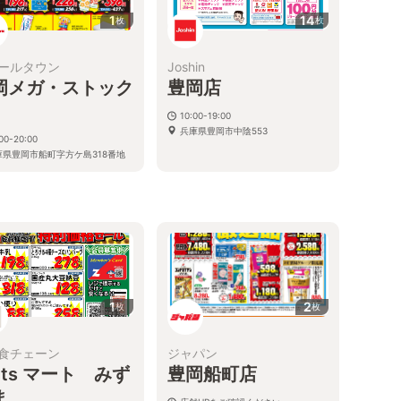
1
14
枚
枚
ールタウン
Joshin
岡メガ・ストック
豊岡店
10:00-19:00
兵庫県豊岡市中陰553
00-20:00
庫県豊岡市船町字方ケ島318番地
1
2
枚
枚
食チェーン
ジャパン
ets マート みず
豊岡船町店
ま