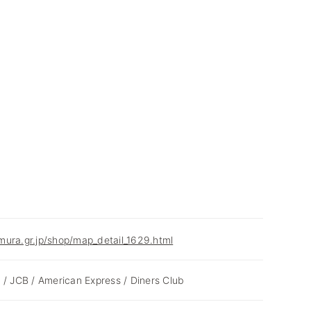
ura.gr.jp/shop/map_detail_1629.html
 / JCB / American Express / Diners Club