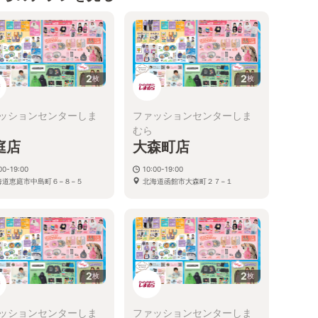
2
2
枚
枚
ッションセンターしま
ファッションセンターしま
むら
庭店
大森町店
00-19:00
10:00-19:00
海道恵庭市中島町６−８−５
北海道函館市大森町２７−１
2
2
枚
枚
ッションセンターしま
ファッションセンターしま