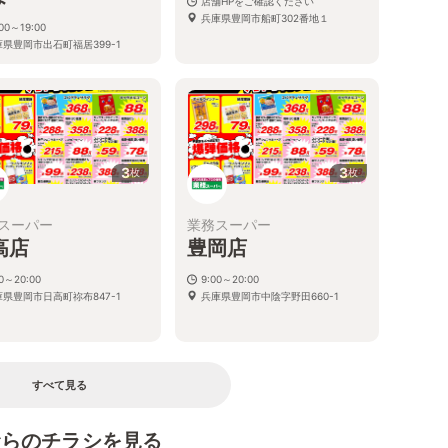
店舗HPをご確認ください
兵庫県豊岡市船町302番地１
:00～19:00
庫県豊岡市出石町福居399-1
3
3
枚
枚
スーパー
業務スーパー
高店
豊岡店
00～20:00
9:00～20:00
庫県豊岡市日高町祢布847-1
兵庫県豊岡市中陰字野田660-1
すべて見る
むらのチラシを見る