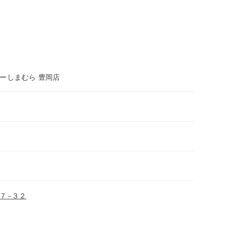
ーしまむら 豊岡店
７−３２