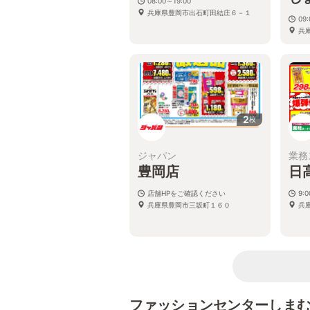
08:00～19:00
兵庫県豊岡市出石町田結庄６－１
09
兵
2
枚
ジャパン
業務
豊岡店
日
店舗HPをご確認ください
9:
兵庫県豊岡市三坂町１６０
兵
ファッションセンターしま