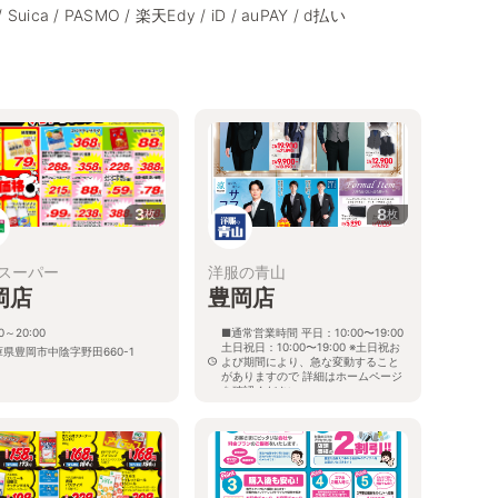
/ Suica / PASMO / 楽天Edy / iD / auPAY / d払い
3
8
枚
枚
スーパー
洋服の青山
岡店
豊岡店
00～20:00
■通常営業時間 平日：10:00〜19:00
土日祝日：10:00〜19:00 ※土日祝お
庫県豊岡市中陰字野田660-1
よび期間により、急な変動すること
がありますので 詳細はホームページ
を確認ください
兵庫県豊岡市船町296番1号