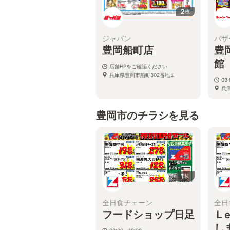
2
枚
ジャパン
バザ
豊岡船町店
豊
館
店舗HPをご確認ください
兵庫県豊岡市船町302番地１
09:
兵
豊岡市のチラシを見る
1
枚
全日食チェーン
全日
フードショップ日足
Ｌ
し