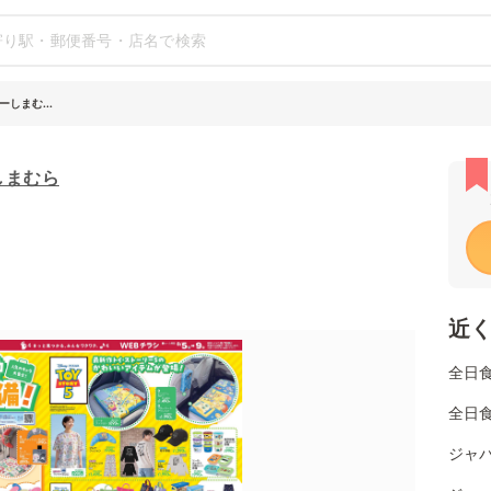
しまむ...
しまむら
近
全日
全日食
ジャパ