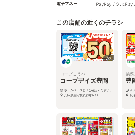
電子マネー
PayPay / QuicPay 
この店舗の近くのチラシ
7
枚
コープこうべ
業務
コープデイズ豊岡
豊
ホームページよりご確認ください。
9:
兵庫県豊岡市加広町7-32
兵