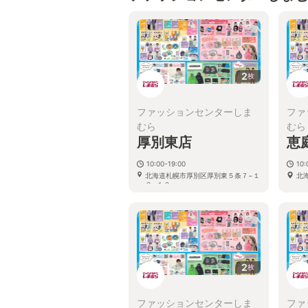
2
枚
ファッションセンターしま
ファ
むら
むら
厚別東店
恵
10:00-19:00
10:
北海道札幌市厚別区厚別東５条７−１
北
２−１０
2
枚
ファッションセンターしま
ファ