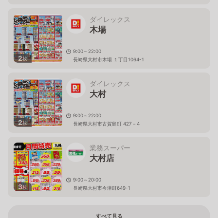
ダイレックス
木場
9:00～22:00
2
枚
長崎県大村市木場 １丁目1064-1
ダイレックス
大村
9:00～22:00
2
枚
長崎県大村市古賀島町 427－4
業務スーパー
大村店
9:00～20:00
3
枚
長崎県大村市今津町649-1
すべて見る