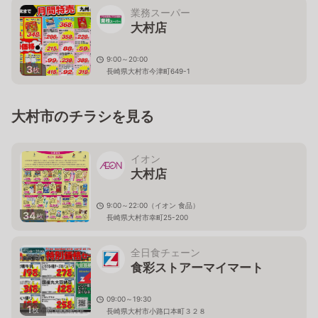
業務スーパー
大村店
9:00～20:00
3
枚
長崎県大村市今津町649-1
大村市のチラシを見る
イオン
大村店
9:00～22:00（イオン 食品）
34
枚
長崎県大村市幸町25-200
全日食チェーン
食彩ストアーマイマート
09:00～19:30
1
枚
長崎県大村市小路口本町３２８