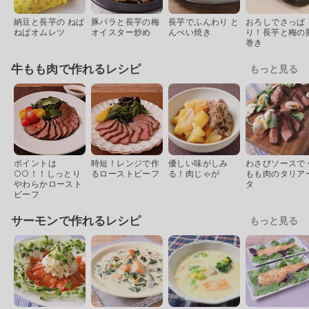
納豆と長芋の ねば
豚バラと長芋の梅
長芋でふんわり と
おろしでさっぱ
ねばオムレツ
オイスター炒め
んぺい焼き
り！長芋と梅の
巻き
牛もも肉で作れるレシピ
もっと見る
ポイントは
時短！レンジで作
優しい味がしみ
わさびソースで 
○○！！しっとり
るローストビーフ
る！肉じゃが
もも肉のタリア
やわらかロースト
タ
ビーフ
サーモンで作れるレシピ
もっと見る