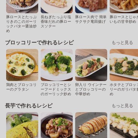
豚ロースとたっぷ
長ねぎたっぷり塩
豚ロース肉で 簡単
豚ロースとじゃ
りきのこのガーリ
香味だれの豚ロー
サクサク竜田揚げ
いもの甘辛炒め
ックバター醤油炒
スソテー
め
ブロッコリーで作れるレシピ
もっと見る
鶏肉とブロッコリ
ブロッコリーとシ
卵入り ウインナー
ホタテとブロッ
ーのグラタン
ーフードミックス
とブロッコリーの
リーのガリバタ
のガーリック炒め
中華炒め
め
長芋で作れるレシピ
もっと見る