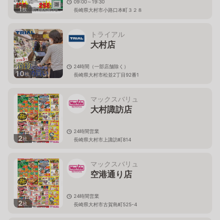
09:00～19:30
1
枚
長崎県大村市小路口本町３２８
トライアル
大村店
24時間（一部店舗除く）
10
枚
長崎県大村市松並2丁目92番1
マックスバリュ
大村諏訪店
24時間営業
2
枚
長崎県大村市上諏訪町814
マックスバリュ
空港通り店
24時間営業
2
枚
長崎県大村市古賀島町525-4