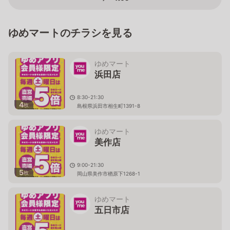
ゆめマートのチラシを見る
ゆめマート
浜田店
8:30-21:30
4
枚
島根県浜田市相生町1391-8
ゆめマート
美作店
9:00-21:30
5
枚
岡山県美作市楢原下1268-1
ゆめマート
五日市店