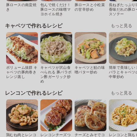
豚ロースの南蛮焼
包んで焼くだけ！
豚ロースと小松菜
長ねぎたっぷり
き
豚ロースの味噌マ
の甘辛炒め
香味だれの豚ロ
ヨホイル焼き
スソテー
キャベツで作れるレシピ
もっと見る
ボリューム抜群 キ
キャベツが沢山食
キャベツと鮭の味
簡単で美味しい 
ャベツの豚肉巻き
べられる 豚バラポ
噌バター炒め
バラとキャベツ
レンジ蒸し
ン酢ガーリック炒
中華炒め
め
レンコンで作れるレシピ
もっと見る
鶏むね肉とレンコ
レンコンチーズつ
チーズとみそでコ
レンコンと鶏も