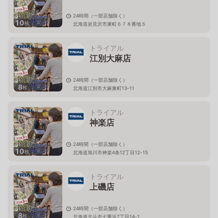
24時間（一部店舗除く）
10
枚
北海道岩見沢市東町６７８番地５
トライアル
江別大麻店
24時間（一部店舗除く）
8
枚
北海道江別市大麻東町13-11
トライアル
神楽店
24時間（一部店舗除く）
10
枚
北海道旭川市神楽4条12丁目12-15
トライアル
上磯店
24時間（一部店舗除く）
8
枚
北海道北斗市七重浜7丁目14-1