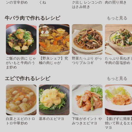
ンの甘辛炒め
くね
ク出し レンコンの
肉の照り焼き
はさみ焼き
牛バラ肉で作れるレシピ
もっと見る
ご飯のお供に じゃ
【野永シェフ】究
野菜たっぷり がっ
たっぷり長ねぎ
がいもと牛肉のう
極の肉じゃが
つりプルコギ
牛肉の旨塩炒め
ま炒め
エビで作れるレシピ
もっと見る
白菜とエビのトロ
基本のエビマヨ
下味がポイント や
【揚げずに簡単
トロ中華炒め
みつきエビマヨ
焼いて和えるエ
マヨ