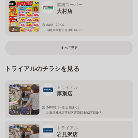
業務スーパー
大村店
9:00～20:00
3
枚
長崎県大村市今津町649-1
すべて見る
トライアルのチラシを見る
トライアル
厚別店
24時間（一部店舗除く）
10
枚
北海道札幌市厚別区厚別西4条2丁目8-7
トライアル
岩見沢店