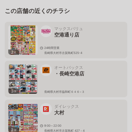
この店舗の近くのチラシ
マックスバリュ
空港通り店
24時間営業
2
枚
長崎県大村市古賀島町525-4
オートバックス
・長崎空港店
3
枚
長崎県大村市協和町６４６−３
ダイレックス
大村
9:00～22:00
2
枚
長崎県大村市古賀島町 427－4