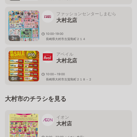
ファッションセンターしまむら
大村北店
10:00-19:00
3
枚
長崎県大村市古賀島町２１４
アベイル
大村北店
10:00～19:00
6
枚
長崎県大村市古賀島町２１８－２
大村市のチラシを見る
イオン
大村店