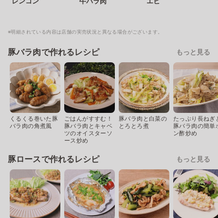
レンコン
牛バラ肉
エビ
※明細されている内容は店舗の実売状況と異なる場合がございます。
豚バラ肉で作れるレシピ
もっと見る
くるくる巻いた豚
ごはんがすすむ！
豚バラ肉と白菜の
たっぷり長ねぎ
バラ肉の角煮風
豚バラ肉とキャベ
とろとろ煮
豚バラ肉の簡単
ツのオイスターソ
ン酢炒め
ース炒め
豚ロースで作れるレシピ
もっと見る