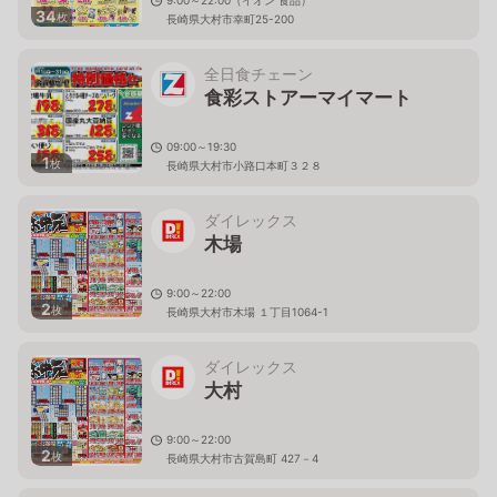
9:00～22:00（イオン 食品）
34
枚
長崎県大村市幸町25-200
全日食チェーン
食彩ストアーマイマート
09:00～19:30
1
枚
長崎県大村市小路口本町３２８
ダイレックス
木場
9:00～22:00
2
枚
長崎県大村市木場 １丁目1064-1
ダイレックス
大村
9:00～22:00
2
枚
長崎県大村市古賀島町 427－4