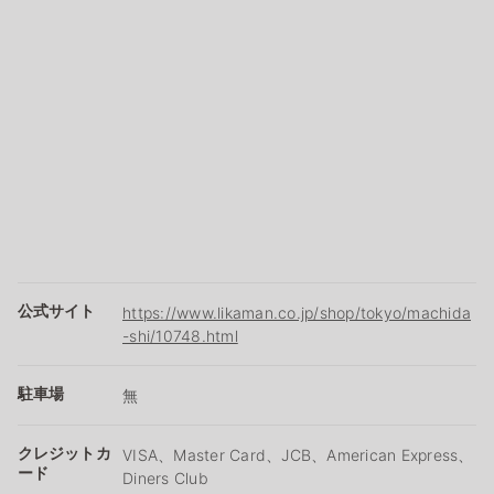
公式サイト
https://www.likaman.co.jp/shop/tokyo/machida
-shi/10748.html
駐車場
無
クレジットカ
VISA、Master Card、JCB、American Express、
ード
Diners Club