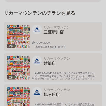
リカーマウンテンのチラシを見る
リカーマウンテン
三鷹新川店
10:00~22:00
2
枚
東京都三鷹市新川2丁目11-1
リカーマウンテン
茜部店
AM10:00～PM8:00 新型コロナウイルス感染症防止のた
め、営業時間を変更している場合がございます。 最新の
2
枚
営業状況はリカーマウンテン公式サイトをご確認くださ
い。
岐阜県岐阜市茜部新所4-144-1
リカーマウンテン
旭ヶ丘店
AM10:00～PM8:00 新型コロナウイルス感染症防止のた