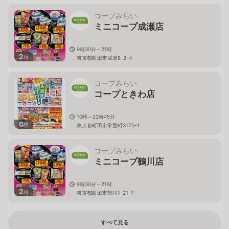
コープみらい
ミニコープ成瀬店
9時30分～21時
2
枚
東京都町田市成瀬8-2-4
コープみらい
コープときわ店
10時～22時45分
6
枚
東京都町田市常盤町3170-1
コープみらい
ミニコープ鶴川店
9時30分～21時
2
枚
東京都町田市鶴川1-21-7
すべて見る