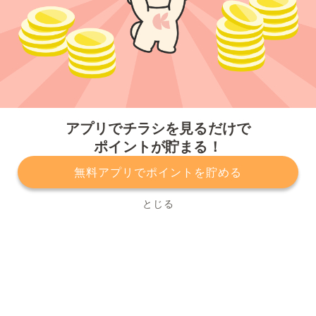
今すぐアプリをダウンロードする
アプリでチラシを見るだけで
ポイントが貯まる！
無料アプリでポイントを貯める
プライバシーポリシー
利用規約
運営会社
サービスに関してのお問い合わせ
チラシ掲載をお考えの方
とじる
Copyright© Kurashiru, Inc. All Rights Reserved.