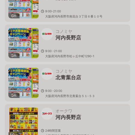
9:00-21:00
6
枚
大阪府河内長野市南花台３丁目６番１０号
コノミヤ
河内長野店
9:00 -21:00
5
枚
大阪府河内長野市松ヶ丘中町1290-1
コノミヤ
北青葉台店
9:00 -20:00
5
枚
大阪府河内長野市北青葉台５１-５３
オークワ
河内長野店
24時間営業
10
枚