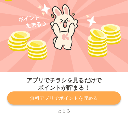
今すぐアプリをダウンロードする
アプリでチラシを見るだけで
ポイントが貯まる！
無料アプリでポイントを貯める
プライバシーポリシー
利用規約
運営会社
サービスに関してのお問い合わせ
チラシ掲載をお考えの方
とじる
Copyright© Kurashiru, Inc. All Rights Reserved.