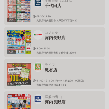
生鮮市場ばんばん
千代田店
09:30-19:30
2
枚
大阪府河内長野市木戸西町2丁目1-20
コノミヤ
河内長野店
9:00 -21:00
5
枚
大阪府河内長野市松ヶ丘中町1290-1
ライフ
滝谷店
9：00－21：00 1Fのみ（2Fは20：00閉店）
10
枚
大阪府富田林市須賀2-14-6
洋服の青山
河内長野店