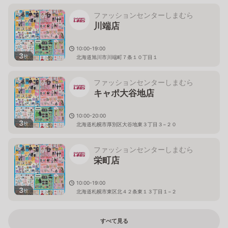
ファッションセンターしまむら
川端店
10:00-19:00
3
枚
北海道旭川市川端町７条１０丁目１
ファッションセンターしまむら
キャポ大谷地店
10:00-20:00
3
枚
北海道札幌市厚別区大谷地東３丁目３−２０
ファッションセンターしまむら
栄町店
10:00-19:00
3
枚
北海道札幌市東区北４２条東１３丁目１−２
すべて見る