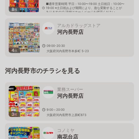
■通常営業時間 平日：10:00〜19:00 土日祝日：10:00〜
19:00 ※土日祝および期間により、急な変動することが
8
枚
ありますので 詳細はホームページを確認ください
大阪府河内長野市原町六丁目2番3号
アルカドラッグストア
河内長野店
09:00-20:30
4
枚
大阪府河内長野市本多町 5-23
河内長野市のチラシを見る
業務スーパー
河内長野店
9:00～20:00
3
枚
大阪府河内長野市上原町873
コノミヤ
南花台店