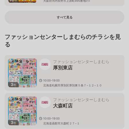
大阪府河内長野市上原町895番地の1
すべて見る
ファッションセンターしまむらのチラシを見
る
ファッションセンターしまむら
厚別東店
10:00-19:00
3
枚
北海道札幌市厚別区厚別東５条７−１２−１０
ファッションセンターしまむら
大森町店
10:00-19:00
3
枚
北海道函館市大森町２７−１