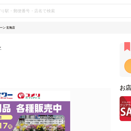
ーン 玄海店
ン
お