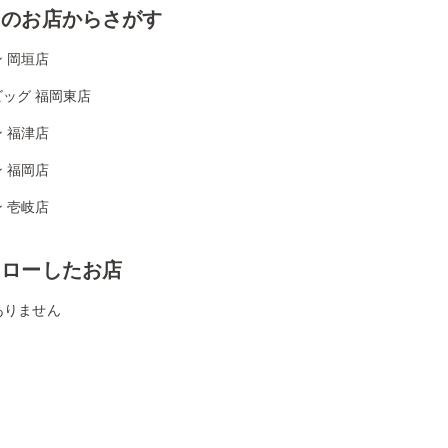
くのお店からさがす
 岡垣店
ッグ 福岡東店
 福津店
 福岡店
 壱岐店
ォローしたお店
ありません