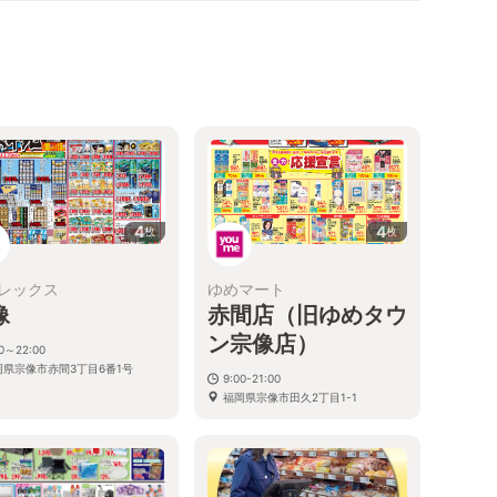
4
4
枚
枚
レックス
ゆめマート
像
赤間店（旧ゆめタウ
ン宗像店）
00～22:00
岡県宗像市赤間3丁目6番1号
9:00-21:00
福岡県宗像市田久2丁目1-1