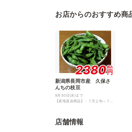
お店からのおすすめ商
2380
税込
円
新潟県長岡市産 久保さ
んちの枝豆
9月30日(水)まで
【産地直送商品】・７月上旬～７...
店舗情報