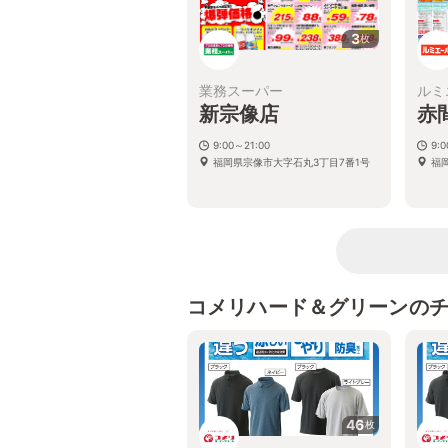
3
枚
業務スーパー
ルミ
新宗像店
赤
9:00～21:00
9:
福岡県宗像市大字石丸3丁目7番1号
福
コメリハード＆グリーンの
46
枚