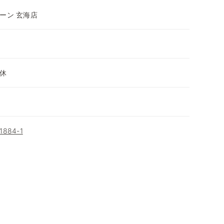
ーン 玄海店
休
84-1