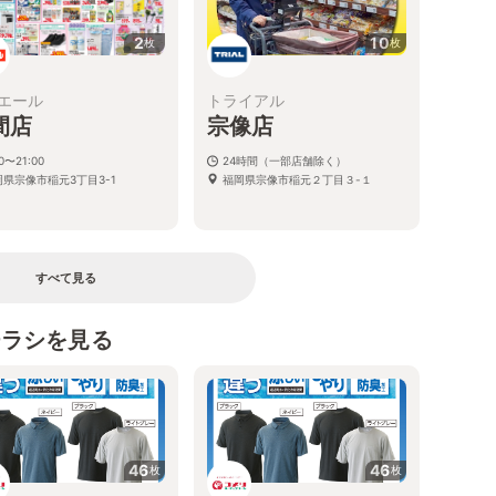
2
10
枚
枚
エール
トライアル
間店
宗像店
00〜21:00
24時間（一部店舗除く）
岡県宗像市稲元3丁目3-1
福岡県宗像市稲元２丁目３-１
すべて見る
チラシを見る
46
46
枚
枚