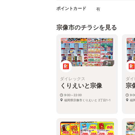
ポイントカード
有
宗像市のチラシを見る
2
枚
ダイレックス
ダイ
くりえいと宗像
宗
9:00～22:00
9:
福岡県宗像市くりえいと 2丁目1-1
福