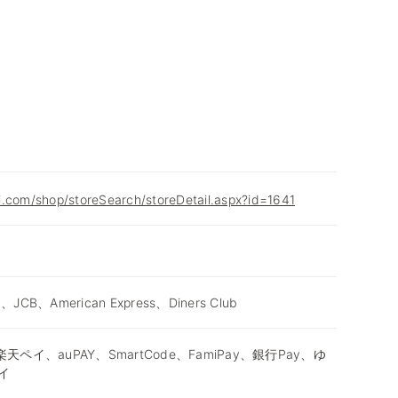
i.com/shop/storeSearch/storeDetail.aspx?id=1641
d、JCB、American Express、Diners Club
天ペイ、auPAY、SmartCode、FamiPay、銀行Pay、ゆ
イ