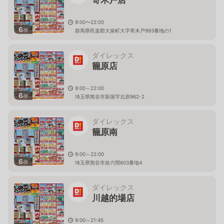
9:00〜22:00
6
枚
群馬県邑楽郡大泉町大字寄木戸993番地の1
ダイレックス
籠原店
9:00～22:00
6
枚
埼玉県熊谷市新堀字北原962-2
ダイレックス
籠原南
9:00～22:00
6
枚
埼玉県熊谷市拾六間603番地4
ダイレックス
川越的場店
9:00～21:45