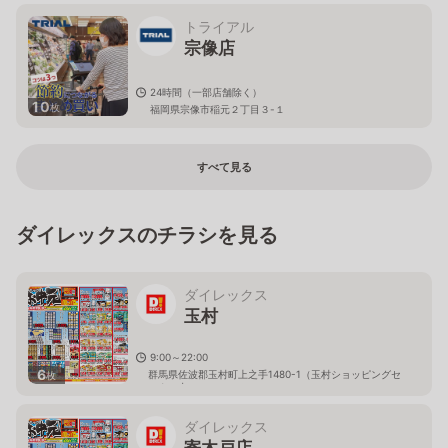
トライアル
宗像店
24時間（一部店舗除く）
10
枚
福岡県宗像市稲元２丁目３-１
すべて見る
ダイレックスのチラシを見る
ダイレックス
玉村
9:00～22:00
6
群馬県佐波郡玉村町上之手1480-1（玉村ショッピングセ
枚
ンター内）
ダイレックス
寄木戸店