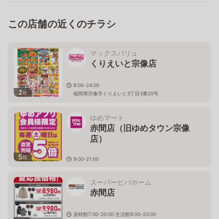
この店舗の近くのチラシ
マックスバリュ
くりえいと宗像店
8:00-24:00
2
枚
福岡県宗像市くりえいと3丁目3番20号
ゆめマート
赤間店（旧ゆめタウン宗像
店）
5
枚
9:00-21:00
福岡県宗像市田久2丁目1-1
スーパービバホーム
赤間店
資材館7:00-20:00 生活館9:00-20:00