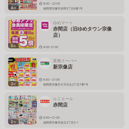
9:00～22:00
4
枚
福岡県宗像市赤間3丁目6番1号
ゆめマート
赤間店（旧ゆめタウン宗像
店）
5
枚
9:00-21:00
福岡県宗像市田久2丁目1-1
業務スーパー
新宗像店
9:00～21:00
3
枚
福岡県宗像市大字石丸3丁目7番1号
ルミエール
赤間店
9:00〜21:00
2
枚
福岡県宗像市稲元3丁目3-1