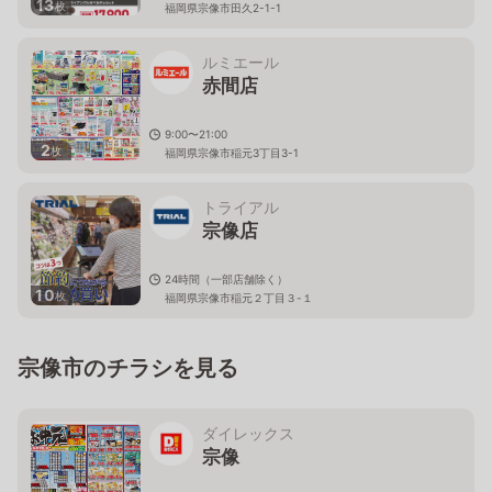
13
枚
福岡県宗像市田久2-1-1
ルミエール
赤間店
9:00〜21:00
2
枚
福岡県宗像市稲元3丁目3-1
トライアル
宗像店
24時間（一部店舗除く）
10
枚
福岡県宗像市稲元２丁目３-１
宗像市のチラシを見る
ダイレックス
宗像