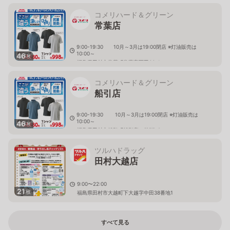
コメリハード＆グリーン
常葉店
9:00-19:30 10月～3月は19:00閉店 ※灯油販売は
10:00～
46
枚
福島県田村市常葉町常葉字西田66-1
コメリハード＆グリーン
船引店
9:00-19:30 10月～3月は19:00閉店 ※灯油販売は
10:00～
46
枚
福島県田村市船引町船引宮ノ前77-2
ツルハドラッグ
田村大越店
9:00〜22:00
21
枚
福島県田村市大越町下大越字中田38番地1
すべて見る