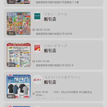
3
枚
福島県田村市船引町船引字舘柄前７０番
リオン・ドール
船引店
08:00-22:00
2
枚
福島県田村市船引町船引字川代78
ツルハドラッグ
船引店
9:00〜21:45
21
枚
福島県田村市船引町船引字川代3-9
コメリハード＆グリーン
船引店
9:00-19:30 10月～3月は19:00閉店 ※灯油販売は
10:00～
46
枚
福島県田村市船引町船引宮ノ前77-2