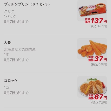
プッチンプリン（６７ｇ×３）
グリコ
1パック
137
本体
8月7日(金)まで
円
価格
(税込 147円)
人参
北海道などの国内産
1本
37
本体
8月7日(金)まで
円
価格
(税込 39円)
コロッケ
1コ
8月7日(金)まで
67
本体
円
価格
(税込 72円)