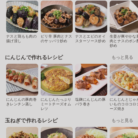
ナスと鶏もも肉の
ピリ辛 豚肉とナス
ナスとエビのオイ
生姜が爽やかな
揚げ浸し
のサッパリ炒め
スターソース炒め
肉とナスのポン
炒め
にんじんで作れるレシピ
もっと見る
にんじんの豚肉巻
にんじんたっぷり
塩麹にんじんの豚
にんじんとじゃ
きレンチン蒸し
ミートチーズオム
バラ巻き
いものコロコロ
レツ
ーズ焼き
玉ねぎで作れるレシピ
もっと見る