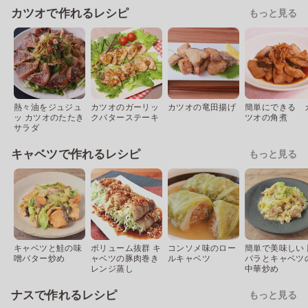
カツオで作れるレシピ
もっと見る
熱々油をジュジュ
カツオのガーリッ
カツオの竜田揚げ
簡単にできる 
ッ カツオのたたき
クバターステーキ
ツオの角煮
サラダ
キャベツで作れるレシピ
もっと見る
キャベツと鮭の味
ボリューム抜群 キ
コンソメ味のロー
簡単で美味しい 
噌バター炒め
ャベツの豚肉巻き
ルキャベツ
バラとキャベツ
レンジ蒸し
中華炒め
ナスで作れるレシピ
もっと見る