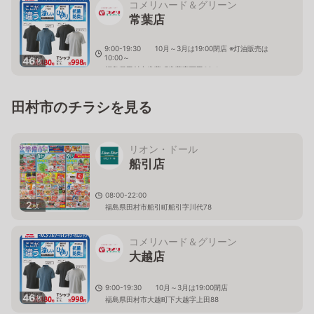
コメリハード＆グリーン
常葉店
9:00-19:30 10月～3月は19:00閉店 ※灯油販売は
10:00～
46
枚
福島県田村市常葉町常葉字西田66-1
田村市のチラシを見る
リオン・ドール
船引店
08:00-22:00
2
枚
福島県田村市船引町船引字川代78
コメリハード＆グリーン
大越店
9:00-19:30 10月～3月は19:00閉店
46
枚
福島県田村市大越町下大越字上田88