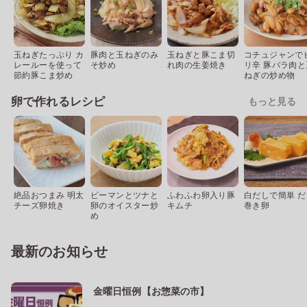
玉ねぎたっぷり カ
豚肉と玉ねぎのみ
玉ねぎと豚こま切
コチュジャンで
レールーを使って
そ炒め
れ肉の生姜焼き
リ辛 豚バラ肉と
節約豚こま炒め
ねぎの炒め物
卵で作れるレシピ
もっと見る
絶品おつまみ 明太
ピーマンとツナと
ふわふわ卵入り豚
白だしで簡単 だ
チーズ卵焼き
卵のオイスター炒
キムチ
巻き卵
め
最新のお知らせ
金曜日恒例【お惣菜の市】