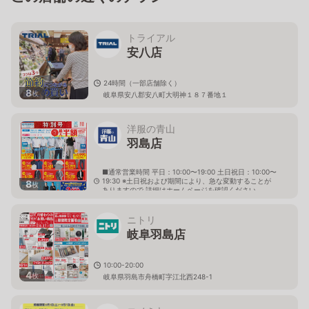
トライアル
安八店
24時間（一部店舗除く）
8
枚
岐阜県安八郡安八町大明神１８７番地１
洋服の青山
羽島店
■通常営業時間 平日：10:00〜19:00 土日祝日：10:00〜
19:30 ※土日祝および期間により、急な変動することが
8
枚
ありますので 詳細はホームページを確認ください
岐阜県羽島市竹鼻町丸の内一丁目13番地
ニトリ
岐阜羽島店
10:00-20:00
4
枚
岐阜県羽島市舟橋町字江北西248-1