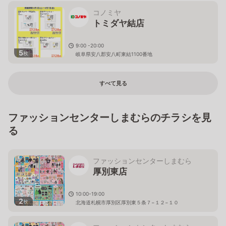
コノミヤ
トミダヤ結店
9:00 -20:00
5
枚
岐阜県安八郡安八町東結1100番地
すべて見る
ファッションセンターしまむらのチラシを見
る
ファッションセンターしまむら
厚別東店
10:00-19:00
2
枚
北海道札幌市厚別区厚別東５条７−１２−１０