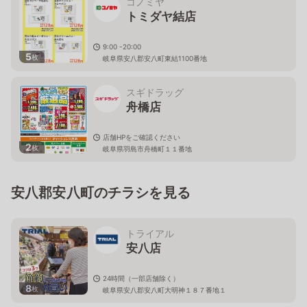
コノミヤ
トミダヤ結店
9:00 -20:00
5
枚
岐阜県安八郡安八町東結1100番地
スギドラッグ
舟橋店
店舗HPをご確認ください
2
枚
岐阜県羽島市舟橋町１１番地
安八郡安八町のチラシを見る
トライアル
安八店
24時間（一部店舗除く）
8
枚
岐阜県安八郡安八町大明神１８７番地１