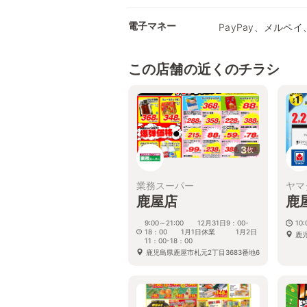
電子マネー
PayPay、メルペイ、
この店舗の近くのチラシ
3
枚
業務スーパー
ヤマ
鹿屋店
鹿
9:00～21:00 12月31日9：00-
10
18：00 1月1日休業 1月2日
鹿児
11：00-18：00
鹿児島県鹿屋市札元2丁目3683番地6