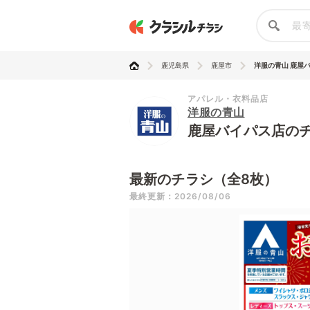
鹿児島県
鹿屋市
洋服の青山 鹿屋
アパレル・衣料品店
洋服の青山
鹿屋バイパス店の
最新のチラシ（全8枚）
最終更新：2026/08/06