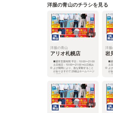
洋服の青山のチラシを見る
8
枚
洋服の青山
洋服
アリオ札幌店
岩
■通常営業時間 平日：10:00〜21:00
■通
土日祝日：10:00〜21:00 ※土日祝お
土日
よび期間により、急な変動すること
よ
がありますので 詳細はホームページ
が
を確認ください
を
北海道札幌市東区北七条東九丁目2番
北
20号 アリオ札幌３階
8
枚