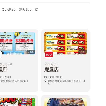
QuicPay、楽天Edy、iD
24
2
枚
枚
ダデンキ
アベイル
屋店
鹿屋店
:00～20:00
10:00～19:00
島県鹿屋市札元2-3656-1
鹿児島県鹿屋市旭原町３５８９－４
５