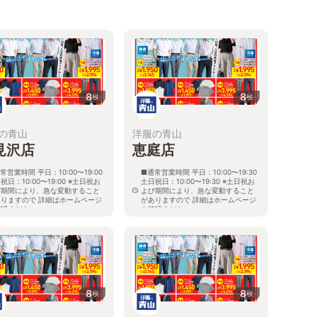
8
8
枚
枚
の青山
洋服の青山
見沢店
恵庭店
常営業時間 平日：10:00〜19:00
■通常営業時間 平日：10:00〜19:30
祝日：10:00〜19:00 ※土日祝お
土日祝日：10:00〜19:30 ※土日祝お
び期間により、急な変動すること
よび期間により、急な変動すること
ありますので 詳細はホームページ
がありますので 詳細はホームページ
確認ください
を確認ください
海道岩見沢市大和二条八丁目6番地
北海道恵庭市黄金南六丁目10番地の
5
8
8
枚
枚