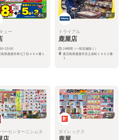
4
8
枚
枚
キュー
トライアル
店
鹿屋店
30-23:00
24時間（一部店舗除く）
児島県鹿屋市寿七丁目４９４番１
鹿児島県鹿屋市笠之原町１９５０番
１
7
2
枚
枚
パーセンターニシムタ
ダイレックス
屋店
鹿屋