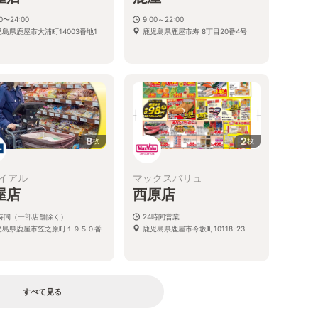
00〜24:00
9:00～22:00
児島県鹿屋市大浦町14003番地1
鹿児島県鹿屋市寿 8丁目20番4号
8
2
枚
枚
イアル
マックスバリュ
屋店
西原店
4時間（一部店舗除く）
24時間営業
児島県鹿屋市笠之原町１９５０番
鹿児島県鹿屋市今坂町10118-23
すべて見る