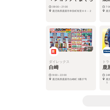
09:00～21:00
7:
鹿児島県鹿屋市串良町有里８６－２
鹿
2
枚
ダイレックス
トラ
白崎
鹿
9:00～22:00
2
鹿児島県鹿屋市白崎町 3番27号
鹿
１