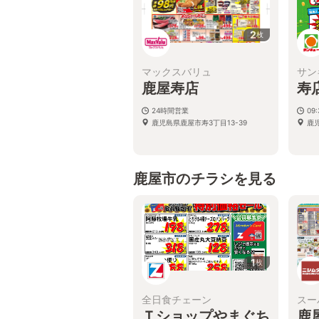
2
枚
マックスバリュ
サン
鹿屋寿店
寿
24時間営業
09:
鹿児島県鹿屋市寿3丁目13-39
鹿
鹿屋市のチラシを見る
1
枚
全日食チェーン
スー
Ｔショップやまぐち
鹿