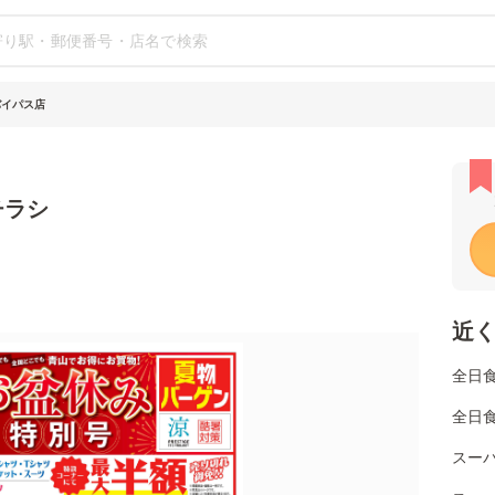
バイパス店
チラシ
近
全日
全日
スー