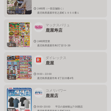
24時間（一部店舗除く）
10
枚
鹿児島県鹿屋市笠之原町１９５０番１
マックスバリュ
鹿屋寿店
24時間営業
2
枚
鹿児島県鹿屋市寿3丁目13-39
ダイレックス
鹿屋
9:00～22:00
2
枚
鹿児島県鹿屋市寿 8丁目20番4号
コメリパワー
鹿屋店
9:00-20:00 平日の資材館は7:00開店
55
枚
鹿児島県鹿屋市笠之原町2153