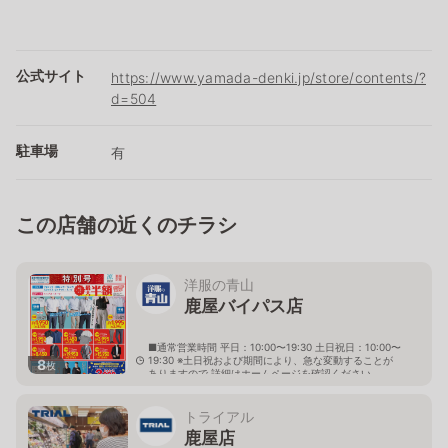
公式サイト
https://www.yamada-denki.jp/store/contents/?
d=504
駐車場
有
この店舗の近くのチラシ
洋服の青山
鹿屋バイパス店
■通常営業時間 平日：10:00〜19:30 土日祝日：10:00〜
19:30 ※土日祝および期間により、急な変動することが
8
枚
ありますので 詳細はホームページを確認ください
鹿児島県鹿屋市札元二丁目3751-1番地
トライアル
鹿屋店