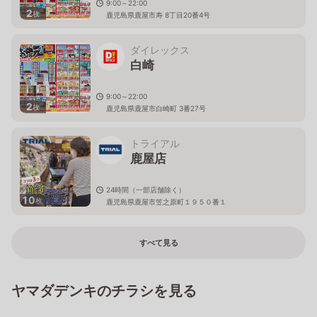
9:00～22:00
2
枚
鹿児島県鹿屋市寿 8丁目20番4号
ダイレックス
白崎
9:00～22:00
2
枚
鹿児島県鹿屋市白崎町 3番27号
トライアル
鹿屋店
24時間（一部店舗除く）
10
枚
鹿児島県鹿屋市笠之原町１９５０番１
すべて見る
ヤマダデンキのチラシを見る