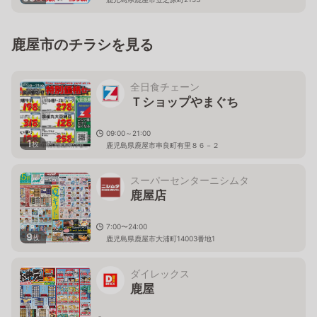
鹿屋市のチラシを見る
全日食チェーン
Ｔショップやまぐち
09:00～21:00
1
枚
鹿児島県鹿屋市串良町有里８６－２
スーパーセンターニシムタ
鹿屋店
7:00〜24:00
9
枚
鹿児島県鹿屋市大浦町14003番地1
ダイレックス
鹿屋