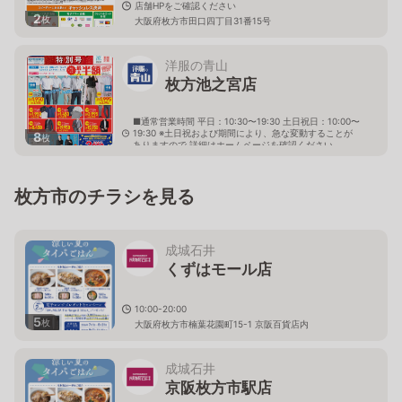
店舗HPをご確認ください
2
枚
大阪府枚方市田口四丁目31番15号
洋服の青山
枚方池之宮店
■通常営業時間 平日：10:30〜19:30 土日祝日：10:00〜
19:30 ※土日祝および期間により、急な変動することが
8
枚
ありますので 詳細はホームページを確認ください
大阪府枚方市堂山東町1番30号
枚方市のチラシを見る
成城石井
くずはモール店
10:00-20:00
5
枚
大阪府枚方市楠葉花園町15-1 京阪百貨店内
成城石井
京阪枚方市駅店