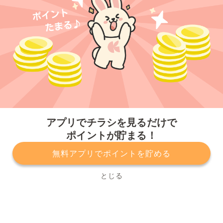
今すぐアプリをダウンロードする
アプリでチラシを見るだけで
ポイントが貯まる！
無料アプリでポイントを貯める
プライバシーポリシー
利用規約
運営会社
サービスに関してのお問い合わせ
チラシ掲載をお考えの方
とじる
Copyright© Kurashiru, Inc. All Rights Reserved.