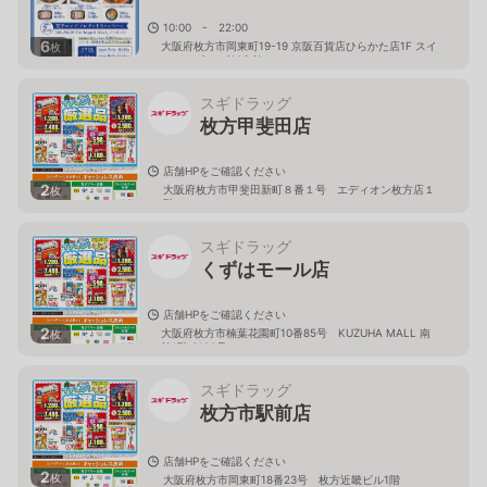
10:00 - 22:00
6
大阪府枚方市岡東町19-19 京阪百貨店ひらかた店1F スイ
枚
ーツ＆ギフト館(東館
スギドラッグ
枚方甲斐田店
店舗HPをご確認ください
2
大阪府枚方市甲斐田新町８番１号 エディオン枚方店１
枚
階
スギドラッグ
くずはモール店
店舗HPをご確認ください
2
大阪府枚方市楠葉花園町10番85号 KUZUHA MALL 南
枚
館1階 S103号
スギドラッグ
枚方市駅前店
店舗HPをご確認ください
2
枚
大阪府枚方市岡東町18番23号 枚方近畿ビル1階