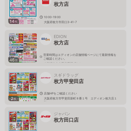
枚方店
10:00-19:00
14
枚
大阪府枚方市田口3-41-7
EDION
枚方店
営業時間はエディオンの店舗情報ページにて最新情報を
ご確認ください。
46
枚
大阪府枚方市甲斐田新町8-1
スギドラッグ
枚方甲斐田店
店舗HPをご確認ください
2
大阪府枚方市甲斐田新町８番１号 エディオン枚方店１
枚
階
ジャパン
枚方田口店