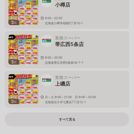
小樽店
9:00～22:00
3
枚
北海道小樽市稲穂5丁目10-1
業務スーパー
帯広西5条店
9:00～20:00
3
枚
北海道帯広市西5条南18-7-7
業務スーパー
上磯店
月～土:9:00～21:00 日:9:00～20:00
3
枚
北海道北斗市七重浜7丁目12-1
すべて見る