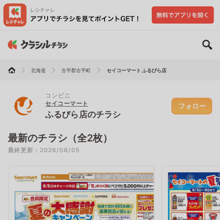
北海道
古平郡古平町
セイコーマート ふるびら店
コンビニ
セイコーマート
フォロー
ふるびら店のチラシ
最新のチラシ（全2枚）
最終更新：2026/08/05