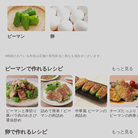
ピーマン
卵
※明細されている内容は店舗の実売状況と異なる場合がございます。
ピーマンで作れるレシピ
もっと見る
ピーマンと厚切り
詰めて簡単！ピー
中華風 ピーマンの
チーズたっぷり
豚バラ肉のわさび
マンの肉詰め
肉詰め
ピーマンの肉巻
醤油炒め
卵で作れるレシピ
もっと見る