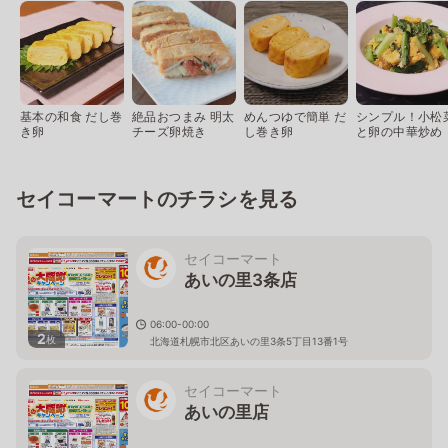
基本の和食 だし巻
絶品おつまみ 明太
めんつゆで簡単 だ
シンプル！小松
き卵
チーズ卵焼き
し巻き卵
と卵の中華炒め
セイコーマートのチラシを見る
セイコーマート
あいの里3条店
06:00-00:00
2
枚
北海道札幌市北区あいの里3条5丁目13番1号
セイコーマート
あいの里店