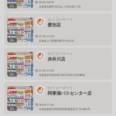
06:00-00:00
2
枚
北海道札幌市北区あいの里4条5丁目
セイコーマート
愛別店
07:00-22:00
2
枚
北海道上川郡愛別町字中央241
セイコーマート
赤井川店
07:00-21:00
2
枚
北海道余市郡赤井川村字赤井川285番地
セイコーマート
阿寒湖バスセンター店
06:00-21:00
2
枚
北海道釧路市阿寒町阿寒湖温泉3丁目4番5号