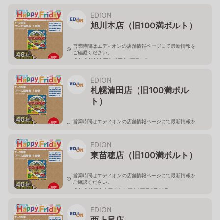
北海道旭川市永山二条3-1-15
EDION
旭川本店（旧100満ボルト）
営業時間はエディオンの店舗情報ページにて最新情報を
ご確認ください。
46
枚
北海道旭川市西御料五条1丁目1-5
EDION
札幌清田店（旧100満ボル
ト）
46
枚
営業時間はエディオンの店舗情報ページにて最新情報を
ご確認ください。
北海道札幌市清田区真栄56
EDION
東苗穂店（旧100満ボルト）
営業時間はエディオンの店舗情報ページにて最新情報を
ご確認ください。
46
枚
北海道札幌市東区東苗穂三条2丁目5番20号
EDION
西上尾店