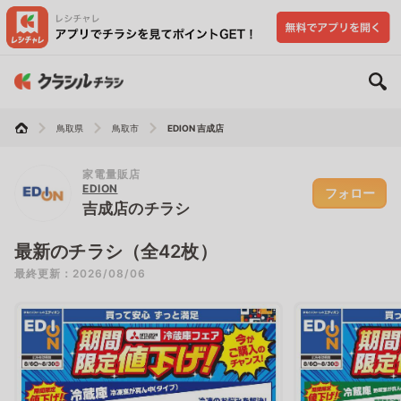
鳥取県
鳥取市
EDION 吉成店
家電量販店
EDION
フォロー
吉成店のチラシ
最新のチラシ（全42枚）
最終更新：2026/08/06