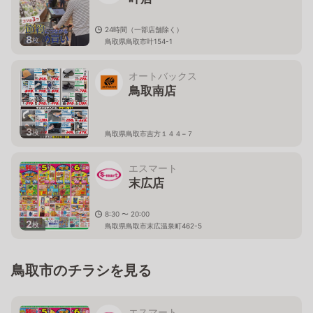
24時間（一部店舗除く）
8
枚
鳥取県鳥取市叶154-1
オートバックス
鳥取南店
3
枚
鳥取県鳥取市吉方１４４−７
エスマート
末広店
8:30 〜 20:00
2
枚
鳥取県鳥取市末広温泉町462-5
鳥取市のチラシを見る
エスマート