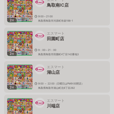
鳥取南IC店
9:00～21:00
2
枚
鳥取県鳥取市河原町布袋198-1
エスマート
田園町店
9：00～21：00
2
枚
鳥取県鳥取市田園町4丁目142番地3
エスマート
湖山店
9:00 ～ 22:00（日曜日はPM9:00閉店）
2
枚
鳥取県鳥取市湖山町北6丁目262
エスマート
川端店