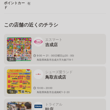
ポイントカー
有
ド
この店舗の近くのチラシ
エスマート
吉成店
9:00 〜 21：00(日曜日は20：00)
2
枚
鳥取県鳥取市吉成大字大曲779-1
シューズ愛ランド
鳥取吉成店
10:00～20:00
1
枚
鳥取県鳥取市吉成南町1-2-20
トライアル
叶店