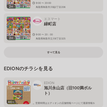
9:00 〜 20:00
2
枚
鳥取県鳥取市川端2丁目206
エスマート
緑町店
9:00 〜 20：00
2
枚
鳥取県鳥取市立川6丁目325
すべて見る
EDIONのチラシを見る
EDION
旭川永山店（旧100満ボル
ト）
46
枚
営業時間はエディオンの店舗情報ページにて最新情報を
ご確認ください。