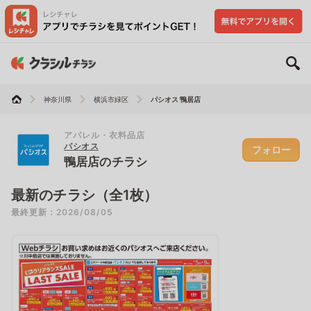
神奈川県
横浜市緑区
パシオス 鴨居店
アパレル・衣料品店
パシオス
フォロー
鴨居店のチラシ
最新のチラシ（全1枚）
最終更新：2026/08/05