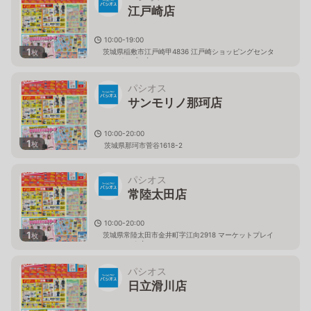
江戸崎店
10:00-19:00
1
茨城県稲敷市江戸崎甲4836 江戸崎ショッピングセンタ
枚
ー（パンプ）内
パシオス
サンモリノ那珂店
10:00-20:00
1
枚
茨城県那珂市菅谷1618-2
パシオス
常陸太田店
10:00-20:00
1
茨城県常陸太田市金井町字江向2918 マーケットプレイ
枚
ス フェスタ内
パシオス
日立滑川店