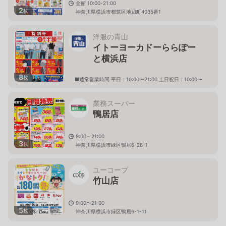
全館 10:00-21:00
2
枚
神奈川県横浜市都筑区池辺町4035番1
洋服の青山
イトーヨーカドーららぽー
と横浜店
8
枚
■通常営業時間 平日：10:00〜21:00 土日祝日：10:00〜
21:00 ※土日祝および期間により、急な変動することが
ありますので 詳細はホームページを確認ください
神奈川県横浜市都筑区池辺町4035番１ イトーヨーカド
業務スーパー
ーららぽーと横浜店３階
鴨居店
9:00～21:00
3
枚
神奈川県横浜市緑区鴨居6-26-1
ユーコープ
竹山店
9:00〜21:00
5
枚
神奈川県横浜市緑区鴨居6-1-11