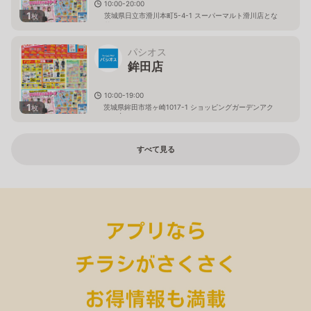
10:00-20:00
1
茨城県日立市滑川本町5-4-1 スーパーマルト滑川店とな
枚
り
パシオス
鉾田店
10:00-19:00
1
茨城県鉾田市塔ヶ崎1017-1 ショッピングガーデンアク
枚
ロス内
すべて見る