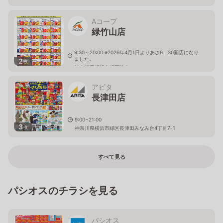
Aコープ
緑竹山店
9:30～20:00 ※2026年4月1日よりあさ9：30開店になり
ました。
2
枚
神奈川県横浜市緑区竹山３－１－７
アピタ
長津田店
9:00~21:00
3
枚
神奈川県横浜市緑区長津田みなみ台4丁目7-1
すべて見る
パシオスのチラシを見る
パシオス