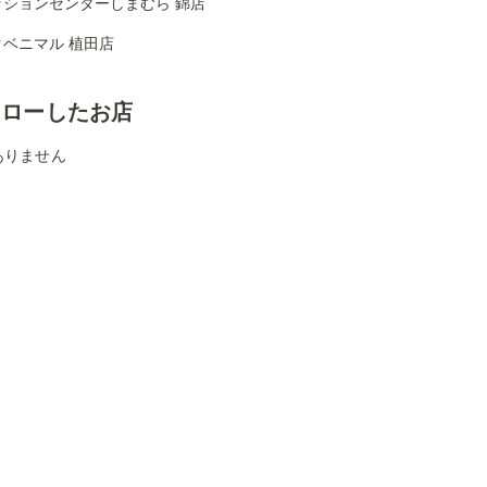
ッションセンターしまむら 錦店
クベニマル 植田店
ォローしたお店
ありません