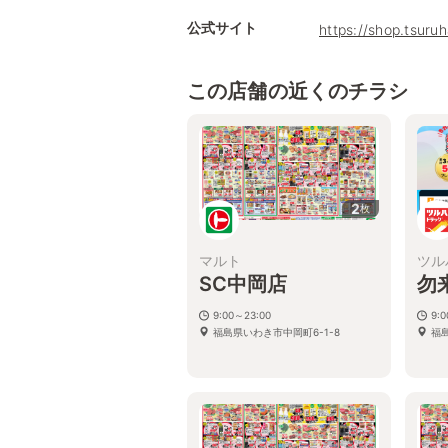
公式サイト
https://shop.tsur
この店舗の近くのチラシ
2
枚
マルト
ツル
SC中岡店
勿
9:00～23:00
9:
福島県いわき市中岡町6-1-8
福