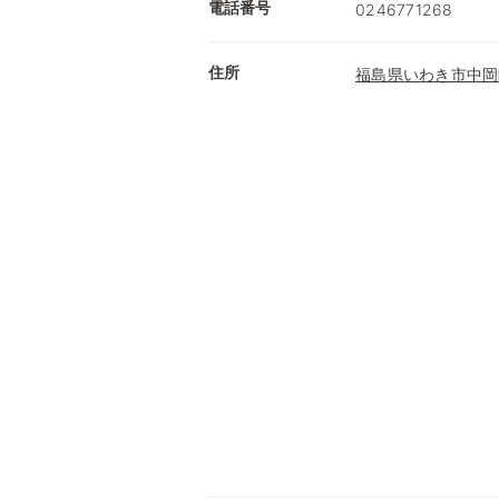
電話番号
0246771268
住所
福島県いわき市中岡町