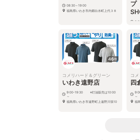
プ
08:30～19:00
SH
福島県いわき市内郷白水町上代３８
6:
福
46
枚
コメリハード＆グリーン
コメ
いわき遠野店
四
9:00-19:30 ※灯油販売は10:00
9:
～
～
福島県いわき市遠野町上遠野川張10
福島