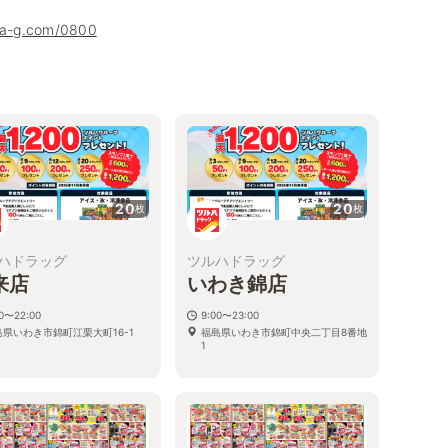
uha-g.com/0800
20
20
枚
枚
ハドラッグ
ツルハドラッグ
来店
いわき錦店
00〜22:00
9:00〜23:00
島県いわき市錦町江栗大町16-1
福島県いわき市錦町中央二丁目8番地
1