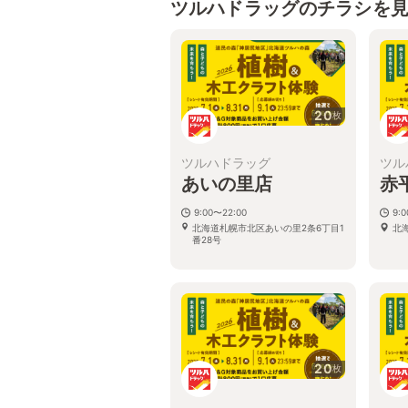
ツルハドラッグのチラシを
20
枚
ツルハドラッグ
ツル
あいの里店
赤
9:00〜22:00
9:
北海道札幌市北区あいの里2条6丁目1
北
番28号
20
枚