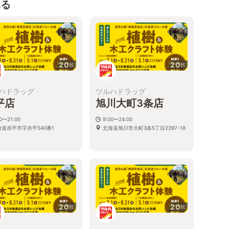
見る
20
20
枚
枚
ハドラッグ
ツルハドラッグ
平店
旭川大町3条店
00〜21:00
9:00〜24:00
海道赤平市字赤平540番1
北海道旭川市大町3条5丁目2397-18
20
20
枚
枚