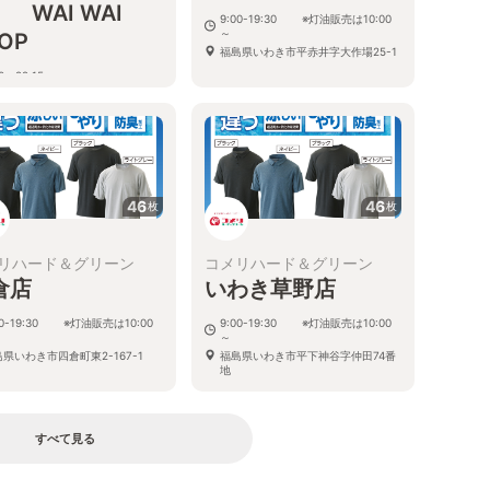
 WAI WAI
9:00-19:30 ※灯油販売は10:00
～
OP
福島県いわき市平赤井字大作場25-1
00～22:15
島県いわき市常磐湯本町天王崎38
46
46
枚
枚
リハード＆グリーン
コメリハード＆グリーン
倉店
いわき草野店
00-19:30 ※灯油販売は10:00
9:00-19:30 ※灯油販売は10:00
～
県いわき市四倉町東2-167-1
福島県いわき市平下神谷字仲田74番
地
すべて見る