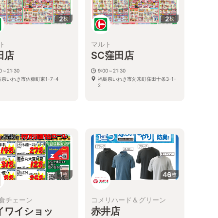
2
2
枚
枚
ト
マルト
田店
SC窪田店
00～21:30
9:00～21:30
島県いわき市佐糠町東1-7-4
福島県いわき市勿来町窪田十条3-1-
2
1
46
枚
枚
食チェーン
コメリハード＆グリーン
イワイショッ
赤井店