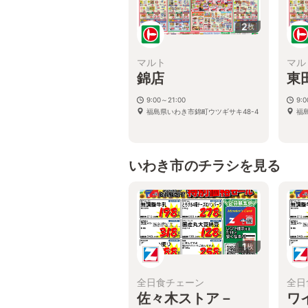
2
枚
マルト
マル
錦店
東
9:00～21:00
9:
福島県いわき市錦町ウツギサキ48-4
福
いわき市のチラシを見る
1
枚
全日食チェーン
全日
佐々木ストア－
ワ