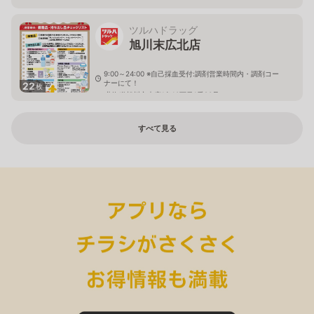
ツルハドラッグ
旭川末広北店
9:00～24:00 ※自己採血受付:調剤営業時間内・調剤コー
ナーにて！
22
枚
北海道旭川市末広1条10丁目1番20号
すべて見る