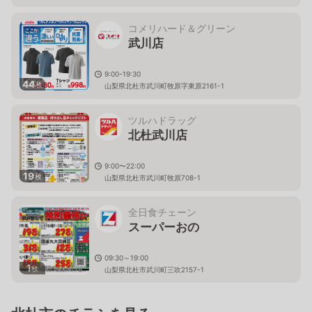
コメリハード＆グリーン
武川店
9:00-19:30
44
枚
山梨県北杜市武川町牧原字東原2161-1
ツルハドラッグ
北杜武川店
9:00〜22:00
19
枚
山梨県北杜市武川町牧原708-1
全日食チェーン
スーパーおの
09:30～19:00
1
枚
山梨県北杜市武川町三吹2157-1