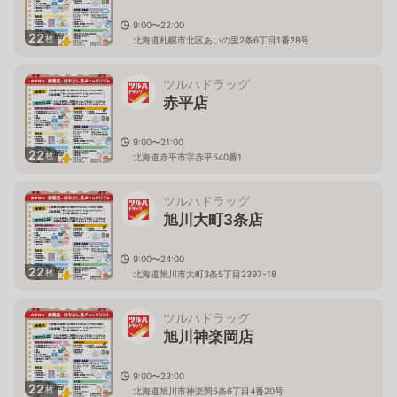
9:00〜22:00
22
枚
北海道札幌市北区あいの里2条6丁目1番28号
ツルハドラッグ
赤平店
9:00〜21:00
22
枚
北海道赤平市字赤平540番1
ツルハドラッグ
旭川大町3条店
9:00〜24:00
22
枚
北海道旭川市大町3条5丁目2397-18
ツルハドラッグ
旭川神楽岡店
9:00〜23:00
22
枚
北海道旭川市神楽岡5条6丁目4番20号