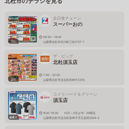
北杜市のチラシを見る
全日食チェーン
スーパーおの
09:30～19:00
1
枚
山梨県北杜市武川町三吹2157-1
ザ・ビッグ
北杜須玉店
7:00～22:00
2
枚
山梨県北杜市須玉町若神子2255
コメリハード＆グリーン
須玉店
9:00-19:30 10月～3月は19：00閉店
44
枚
山梨県北杜市須玉町若神子字五反田2004-2