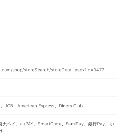
i.com/shop/storeSearch/storeDetail.aspx?id=0477
d、JCB、American Express、Diners Club
天ペイ、auPAY、SmartCode、FamiPay、銀行Pay、ゆ
イ