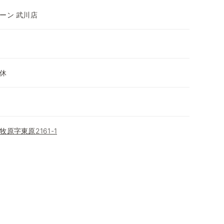
ーン 武川店
休
原字東原2161-1