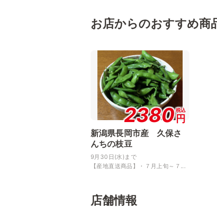
お店からのおすすめ商
2380
税込
円
新潟県長岡市産 久保さ
んちの枝豆
9月30日(水)まで
【産地直送商品】・７月上旬～７...
店舗情報