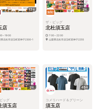
12
2
枚
枚
M
ザ・ビッグ
玉店
北杜須玉店
00～19:00
7:00～22:00
梨県北杜市須玉町若神子2300-1
山梨県北杜市須玉町若神子2255
2
45
枚
枚
ビッグ
コメリハード＆グリーン
杜須玉店
須玉店