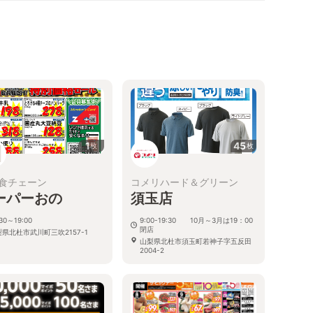
1
45
枚
枚
食チェーン
コメリハード＆グリーン
ーパーおの
須玉店
:30～19:00
9:00-19:30 10月～3月は19：00
閉店
県北杜市武川町三吹2157-1
山梨県北杜市須玉町若神子字五反田
2004-2