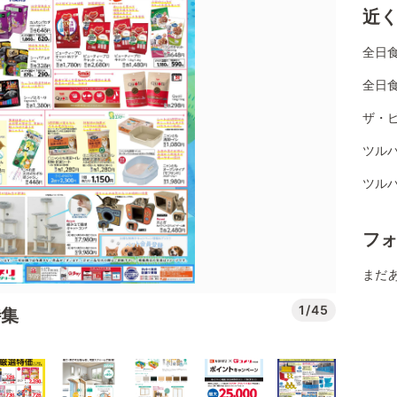
近
全日
全日
ザ・
ツル
ツル
フ
まだ
1/45
特集