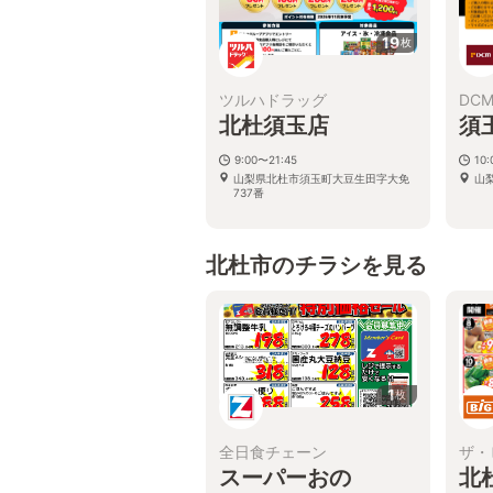
19
枚
ツルハドラッグ
DC
北杜須玉店
須
9:00〜21:45
10:
山梨県北杜市須玉町大豆生田字大免
山
737番
北杜市のチラシを見る
1
枚
全日食チェーン
ザ・
スーパーおの
北