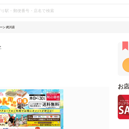
ーン 武川店
ン
お