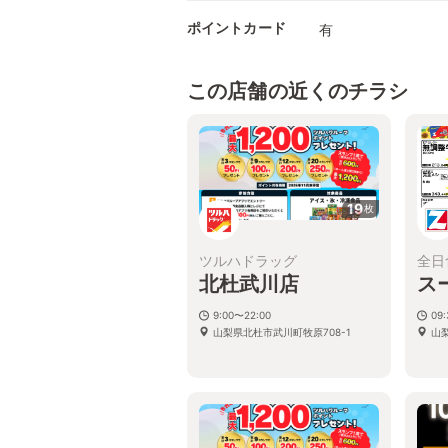
ポイントカード
有
この店舗の近くのチラシ
19
枚
ツルハドラッグ
全日
北杜武川店
ス
9:00〜22:00
09
山梨県北杜市武川町牧原708-1
山梨