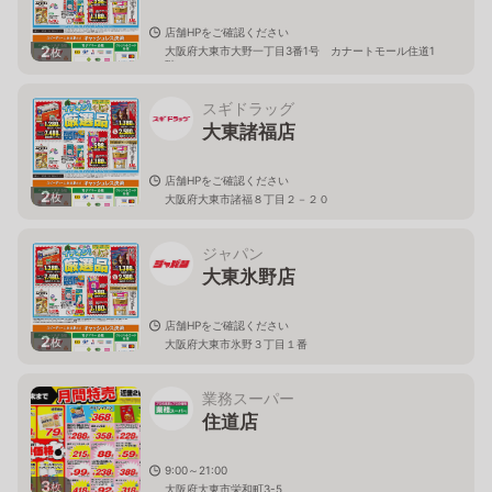
店舗HPをご確認ください
2
大阪府大東市大野一丁目3番1号 カナートモール住道1
枚
階
スギドラッグ
大東諸福店
店舗HPをご確認ください
2
枚
大阪府大東市諸福８丁目２－２０
ジャパン
大東氷野店
店舗HPをご確認ください
2
枚
大阪府大東市氷野３丁目１番
業務スーパー
住道店
9:00～21:00
3
枚
大阪府大東市栄和町3-5