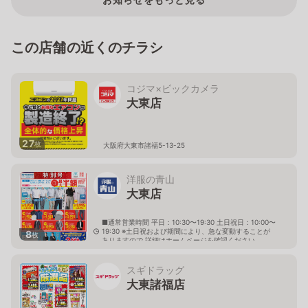
この店舗の近くのチラシ
コジマ×ビックカメラ
大東店
27
枚
大阪府大東市諸福5-13-25
洋服の青山
大東店
■通常営業時間 平日：10:30〜19:30 土日祝日：10:00〜
19:30 ※土日祝および期間により、急な変動することが
8
枚
ありますので 詳細はホームページを確認ください
大阪府大東市諸福四丁目4番12号
スギドラッグ
大東諸福店