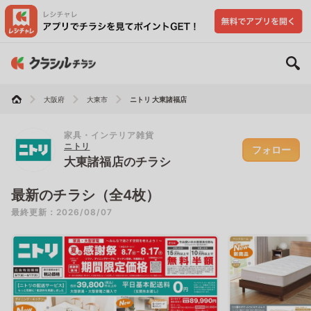
大阪府
大東市
ニトリ 大東諸福店
家具・インテリア雑貨
ニトリ
フォロー
大東諸福店のチラシ
最新のチラシ（全4枚）
最終更新：2026/08/07