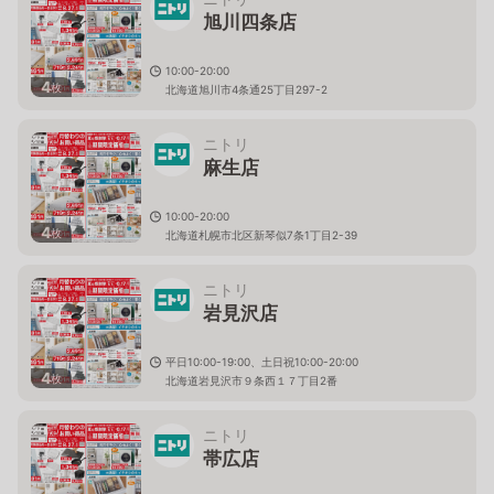
旭川四条店
10:00-20:00
4
枚
北海道旭川市4条通25丁目297-2
ニトリ
麻生店
10:00-20:00
4
枚
北海道札幌市北区新琴似7条1丁目2-39
ニトリ
岩見沢店
平日10:00-19:00、土日祝10:00-20:00
4
枚
北海道岩見沢市９条西１７丁目2番
ニトリ
帯広店