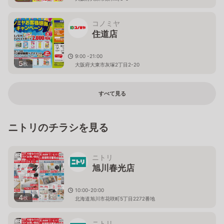
コノミヤ
住道店
9:00 -21:00
5
枚
大阪府大東市灰塚2丁目2-20
すべて見る
ニトリのチラシを見る
ニトリ
旭川春光店
10:00-20:00
4
枚
北海道旭川市花咲町5丁目2272番地
ニトリ