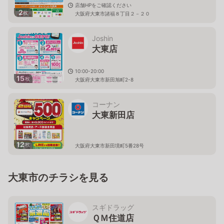
店舗HPをご確認ください
2
枚
大阪府大東市諸福８丁目２－２０
Joshin
大東店
10:00-20:00
15
枚
大阪府大東市新田旭町2-8
コーナン
大東新田店
12
枚
大阪府大東市新田境町5番28号
大東市のチラシを見る
スギドラッグ
ＱＭ住道店