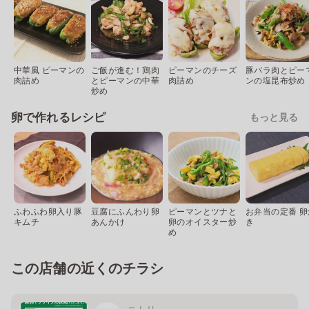
中華風 ピーマンの
ご飯が進む！鶏肉
ピーマンのチーズ
豚バラ肉とピー
肉詰め
とピーマンの中華
肉詰め
ンの塩昆布炒め
炒め
卵で作れるレシピ
もっと見る
ふわふわ卵入り豚
豆腐にふんわり卵
ピーマンとツナと
お弁当の定番 卵
キムチ
あんかけ
卵のオイスター炒
き
め
この店舗の近くのチラシ