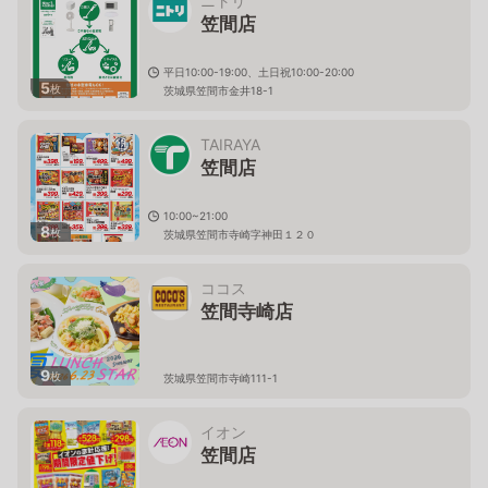
ニトリ
笠間店
平日10:00-19:00、土日祝10:00-20:00
5
枚
茨城県笠間市金井18-1
TAIRAYA
笠間店
10:00~21:00
8
枚
茨城県笠間市寺崎字神田１２０
ココス
笠間寺崎店
9
枚
茨城県笠間市寺崎111-1
イオン
笠間店