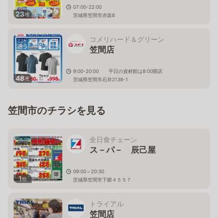
07:00-22:00
23
枚
茨城県笠間市赤坂8
コメリハード＆グリーン
笠間店
9:00-20:00 平日の資材館は8:00開店
48
枚
茨城県笠間市石井2138-1
笠間市のチラシを見る
全日食チェーン
ス－パ－ 辰己屋
09:00～20:30
1
枚
茨城県笠間市下郷４５５７
トライアル
笠間店