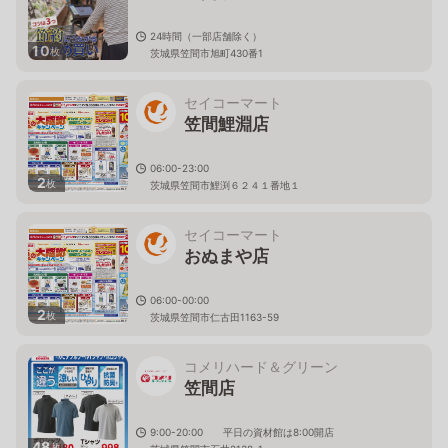
24時間（一部店舗除く）
10
枚
茨城県笠間市旭町430番1
セイコーマート
笠間鯉淵店
06:00-23:00
2
枚
茨城県笠間市鯉渕６２４１番地１
セイコーマート
おぬまや店
06:00-00:00
2
枚
茨城県笠間市仁古田1163-59
コメリハード＆グリーン
笠間店
9:00-20:00 平日の資材館は8:00開店
48
枚