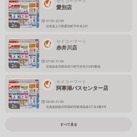
セイコーマート
愛別店
07:00-22:00
2
枚
北海道上川郡愛別町字中央241
セイコーマート
赤井川店
07:00-21:00
2
枚
北海道余市郡赤井川村字赤井川285番地
セイコーマート
阿寒湖バスセンター店
06:00-21:00
2
枚
北海道釧路市阿寒町阿寒湖温泉3丁目4番5号
すべて見る