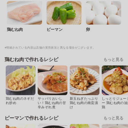
鶏むね肉
ピーマン
卵
※明細されている内容は店舗の実売状況と異なる場合がございます。
鶏むね肉で作れるレシピ
もっと見る
鶏むね肉のネギだ
サッパリおいし
新玉ねぎたっぷり
しっとりジュー
れ炒め
い！鶏むね肉の甘
鶏むね肉の南蛮漬
ー 鶏むね肉の油
辛みぞれ煮
け
鶏
ピーマンで作れるレシピ
もっと見る