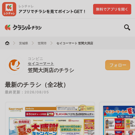
茨城県
笠間市
セイコーマート 笠間大渕店
コンビニ
セイコーマート
フォロー
笠間大渕店のチラシ
最新のチラシ（全2枚）
最終更新：2026/08/05