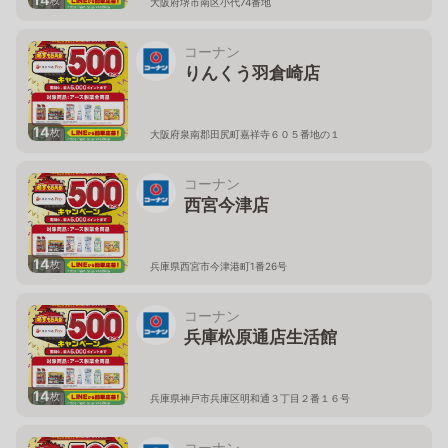
大阪府堺市南区小代74番地
コーナン
りんくう羽倉崎店
14
枚
大阪府泉南郡田尻町嘉祥寺６０５番地の１
コーナン
西宮今津店
14
枚
兵庫県西宮市今津港町1番26号
コーナン
兵庫松原通店生活館
14
枚
兵庫県神戸市兵庫区明和通３丁目２番１６号
コーナン