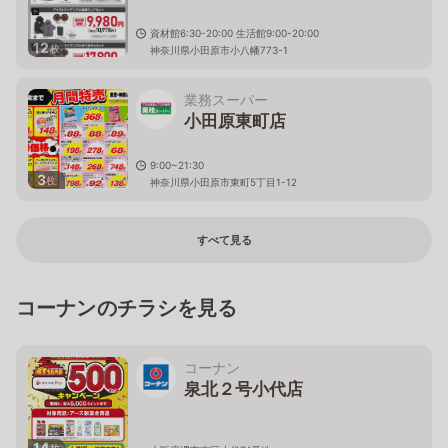
資材館6:30-20:00 生活館9:00-20:00
12
枚
神奈川県小田原市小八幡773-1
業務スーパー
小田原東町店
9:00~21:30
3
枚
神奈川県小田原市東町5丁目1-12
すべて見る
コーナンのチラシを見る
コーナン
泉北２号小代店
14
枚