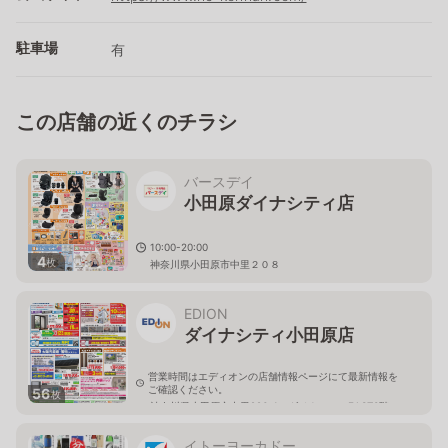
駐車場
有
この店舗の近くのチラシ
バースデイ
小田原ダイナシティ店
10:00-20:00
4
枚
神奈川県小田原市中里２０８
EDION
ダイナシティ小田原店
営業時間はエディオンの店舗情報ページにて最新情報を
ご確認ください。
56
枚
神奈川県小田原市中里296-1 ダイナシティEAST3階
イトーヨーカドー