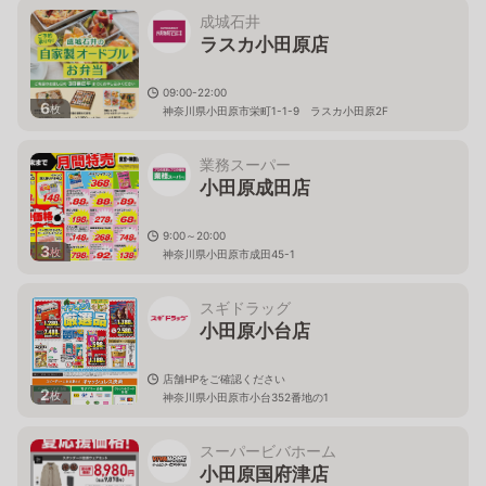
成城石井
ラスカ小田原店
09:00-22:00
6
枚
神奈川県小田原市栄町1-1-9 ラスカ小田原2F
業務スーパー
小田原成田店
9:00～20:00
3
枚
神奈川県小田原市成田45-1
スギドラッグ
小田原小台店
店舗HPをご確認ください
2
枚
神奈川県小田原市小台352番地の1
スーパービバホーム
小田原国府津店