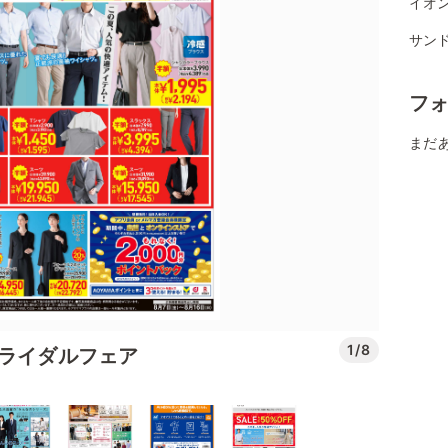
イオ
サンド
フ
まだ
1/8
ブライダルフェア