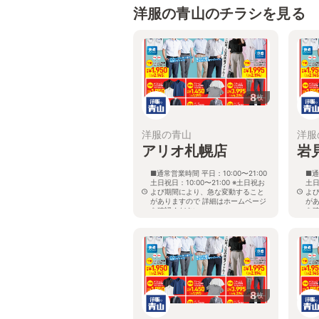
洋服の青山のチラシを見る
8
枚
洋服の青山
洋服
アリオ札幌店
岩
■通常営業時間 平日：10:00〜21:00
■通
土日祝日：10:00〜21:00 ※土日祝お
土日
よび期間により、急な変動すること
よ
がありますので 詳細はホームページ
が
を確認ください
を
北海道札幌市東区北七条東九丁目2番
北
20号 アリオ札幌３階
8
枚