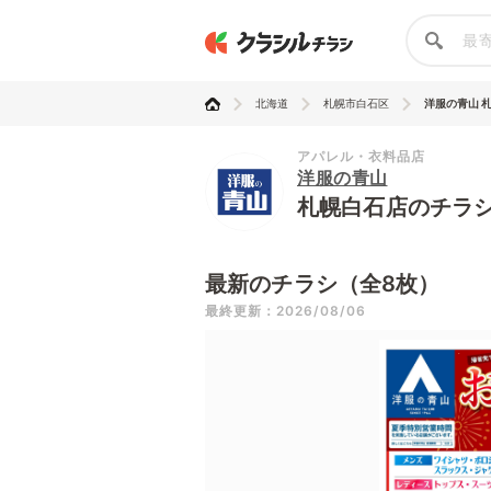
北海道
札幌市白石区
洋服の青山 
アパレル・衣料品店
洋服の青山
札幌白石店のチラ
最新のチラシ（全8枚）
最終更新：2026/08/06