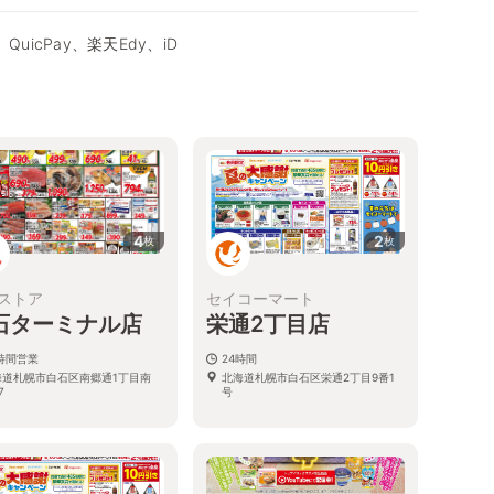
QuicPay、楽天Edy、iD
4
2
枚
枚
ストア
セイコーマート
石ターミナル店
栄通2丁目店
4時間営業
24時間
海道札幌市白石区南郷通1丁目南
北海道札幌市白石区栄通2丁目9番1
7
号