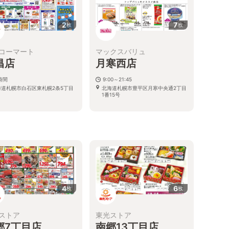
2
7
枚
枚
コーマート
マックスバリュ
昌店
月寒西店
時間
9:00～21:45
海道札幌市白石区東札幌2条5丁目
北海道札幌市豊平区月寒中央通2丁目
1番15号
る
4
6
枚
枚
ストア
東光ストア
郷7丁目店
南郷13丁目店