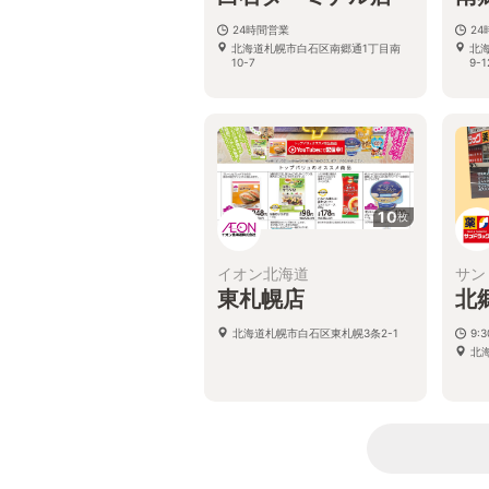
24時間営業
2
北海道札幌市白石区南郷通1丁目南
北
10-7
9-1
10
枚
イオン北海道
サン
東札幌店
北
北海道札幌市白石区東札幌3条2-1
9:3
北