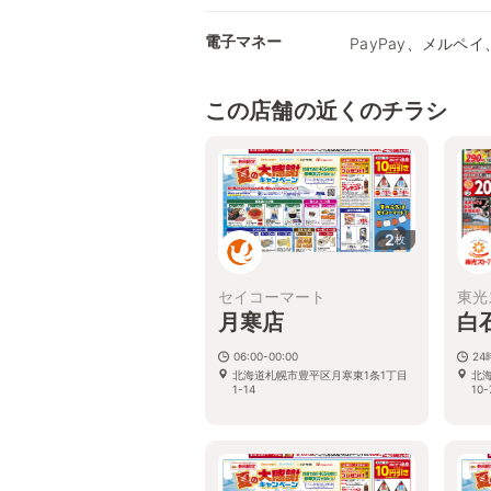
電子マネー
PayPay、メルペイ、
この店舗の近くのチラシ
2
枚
セイコーマート
東光
月寒店
白
06:00-00:00
2
北海道札幌市豊平区月寒東1条1丁目
北
1-14
10-