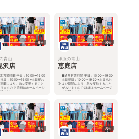
8
8
枚
枚
の青山
洋服の青山
見沢店
恵庭店
常営業時間 平日：10:00〜19:00
■通常営業時間 平日：10:00〜19:30
祝日：10:00〜19:00 ※土日祝お
土日祝日：10:00〜19:30 ※土日祝お
び期間により、急な変動すること
よび期間により、急な変動すること
ありますので 詳細はホームページ
がありますので 詳細はホームページ
確認ください
を確認ください
海道岩見沢市大和二条八丁目6番地
北海道恵庭市黄金南六丁目10番地の
5
8
8
枚
枚