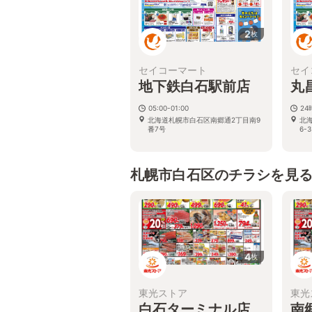
2
枚
セイコーマート
セイ
地下鉄白石駅前店
丸
05:00-01:00
24
北海道札幌市白石区南郷通2丁目南9
北
番7号
6-3
札幌市白石区のチラシを見
4
枚
東光ストア
東光
白石ターミナル店
南