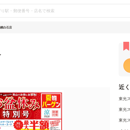
札幌白石店
シ
近
東光
東光ス
東光ス