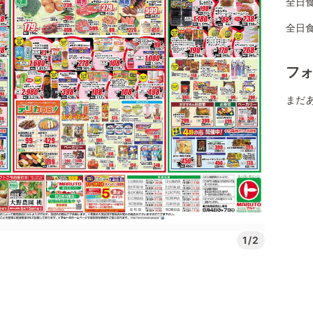
全日
全日
フ
まだ
1/2