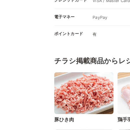
VISA / Master Card
電子マネー
PayPay
ポイントカード
有
チラシ掲載商品からレ
豚ひき肉
鶏手