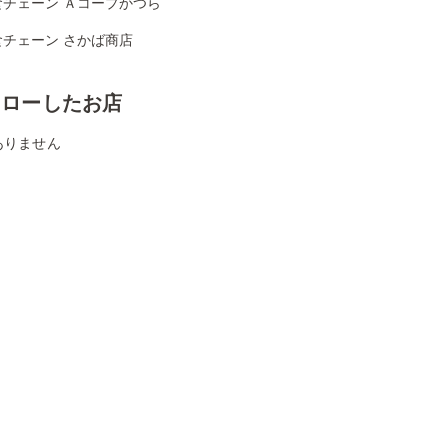
食チェーン Ａコープかつら
食チェーン さかば商店
ォローしたお店
ありません