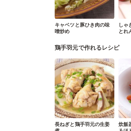
キャベツと豚ひき肉の味
しゃ
噌炒め
とれ
鶏手羽元で作れるレシピ
長ねぎと鶏手羽元の生姜
炊飯
煮
ろほ