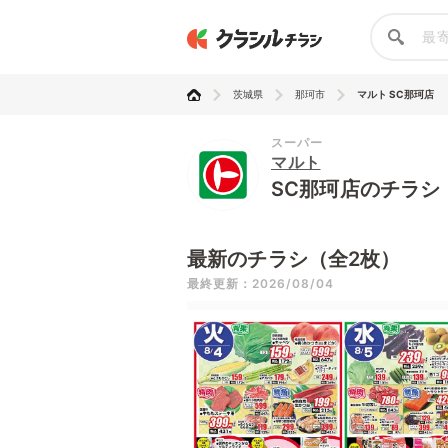
茨城県
那珂市
マルト SC那珂店
スーパー
マルト
SC那珂店のチラシ
最新のチラシ（全2枚）
最終更新：2026/08/04