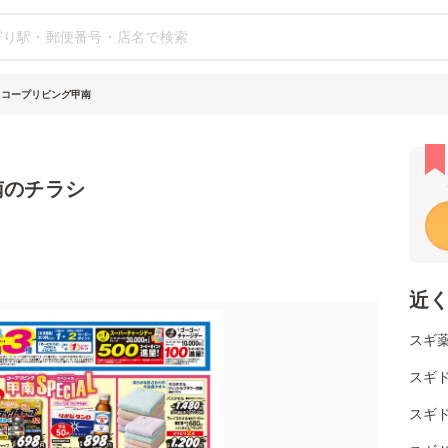
 コープリビング甲南
南のチラシ
近
スギ薬
スギ
スギ