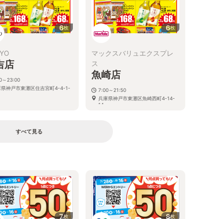
6
6
枚
枚
YO
マックスバリュエクスプレ
吉店
ス
魚崎店
00～23:00
県神戸市東灘区住吉宮町4-4-1-
7:00～21:50
兵庫県神戸市東灘区魚崎西町4-14-
14
すべて見る
る
7
8
枚
枚