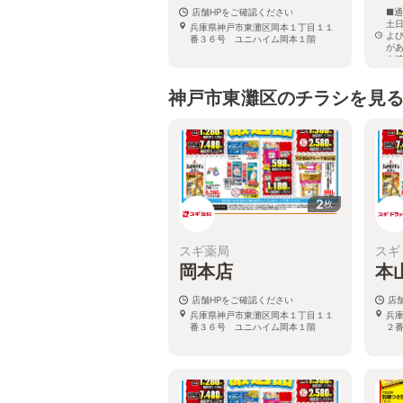
店舗HPをご確認ください
■通
土日
兵庫県神戸市東灘区岡本１丁目１１
よ
番３６号 ユニハイム岡本１階
が
を
兵
丁目
神戸市東灘区のチラシを見
2
枚
スギ薬局
スギ
岡本店
本
店舗HPをご確認ください
店
兵庫県神戸市東灘区岡本１丁目１１
兵
番３６号 ユニハイム岡本１階
２