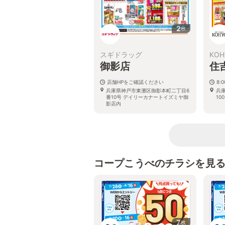
2
枚
スギドラッグ
KOH
御影店
住
店舗HPをご確認ください
8:
兵庫県神戸市東灘区御影本町二丁目6
兵庫
番10号 デイリーカナートイズミヤ御
100
影店内
コープこうべのチラシを見
7
枚