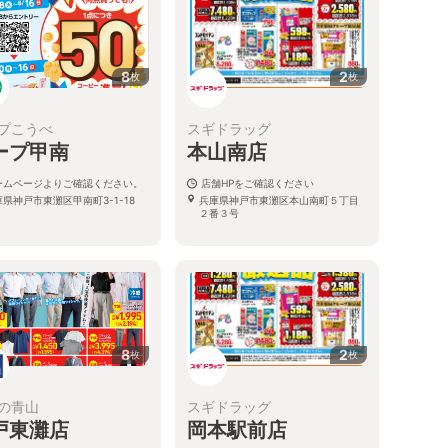
8
2
枚
枚
プこうべ
スギドラッグ
ープ甲南
本山南店
ームページよりご確認ください。
店舗HPをご確認ください
県神戸市東灘区甲南町3-1-18
兵庫県神戸市東灘区本山南町５丁目
２番３号
8
2
枚
枚
の青山
スギドラッグ
戸東灘店
岡本駅前店