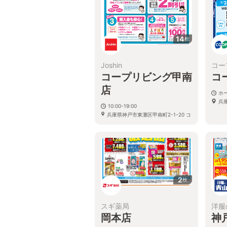
14
枚
Joshin
コー
コープリビング甲南
コ
店
ホ
兵庫
10:00-19:00
兵庫県神戸市東灘区甲南町2-1-20 コ
ープリビング甲南2F
2
枚
スギ薬局
洋服
岡本店
神