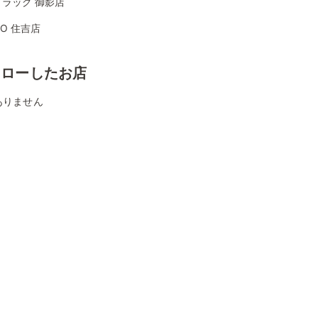
ラッグ 御影店
YO 住吉店
ォローしたお店
ありません