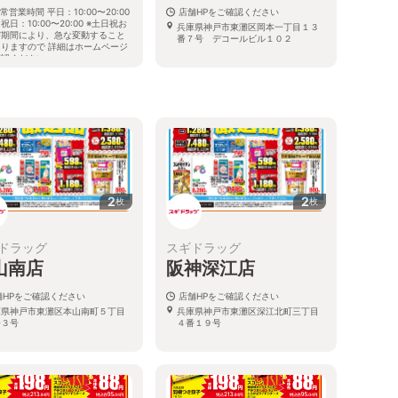
常営業時間 平日：10:00〜20:00
店舗HPをご確認ください
祝日：10:00〜20:00 ※土日祝お
兵庫県神戸市東灘区岡本一丁目１３
び期間により、急な変動すること
番７号 デコールビル１０２
ありますので 詳細はホームページ
確認ください
庫県神戸市東灘区東灘区甲南町五
2番17号
る
2
2
枚
枚
ドラッグ
スギドラッグ
山南店
阪神深江店
舗HPをご確認ください
店舗HPをご確認ください
庫県神戸市東灘区本山南町５丁目
兵庫県神戸市東灘区深江北町三丁目
番３号
４番１９号