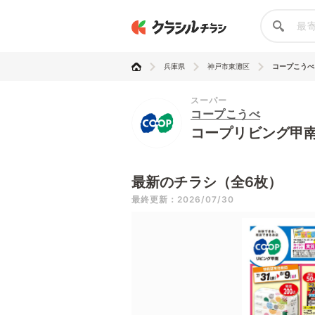
兵庫県
神戸市東灘区
コープこうべ
スーパー
コープこうべ
コープリビング甲
最新のチラシ（全6枚）
最終更新：2026/07/30