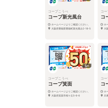
コープこうべ
コー
コープ新光風台
コ
ホームページよりご確認ください。
ホ
大阪府豊能郡豊能町新光風台2-18-5
大
8
枚
コープこうべ
コー
コープ箕面
コ
ホームページよりご確認ください。
ホ
大阪府箕面市桜ケ丘5-6-6
兵庫