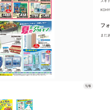
スギド
KOH
フ
まだ
1/6