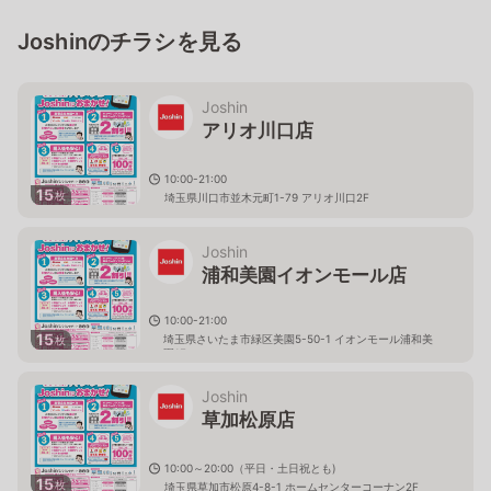
Joshinのチラシを見る
Joshin
アリオ川口店
10:00-21:00
15
枚
埼玉県川口市並木元町1-79 アリオ川口2F
Joshin
浦和美園イオンモール店
10:00-21:00
15
埼玉県さいたま市緑区美園5-50-1 イオンモール浦和美
枚
園1F
Joshin
草加松原店
10:00～20:00（平日・土日祝とも)
15
枚
埼玉県草加市松原4-8-1 ホームセンターコーナン2F