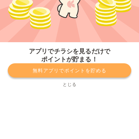
今すぐアプリをダウンロードする
アプリでチラシを見るだけで
ポイントが貯まる！
無料アプリでポイントを貯める
プライバシーポリシー
利用規約
運営会社
サービスに関してのお問い合わせ
チラシ掲載をお考えの方
とじる
Copyright© Kurashiru, Inc. All Rights Reserved.