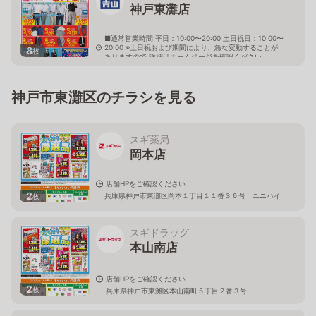
神戸東灘店
■通常営業時間 平日：10:00〜20:00 土日祝日：10:00〜
20:00 ※土日祝および期間により、急な変動することが
8
枚
ありますので 詳細はホームページを確認ください
兵庫県神戸市東灘区東灘区甲南町五丁目2番17号
神戸市東灘区のチラシを見る
スギ薬局
岡本店
店舗HPをご確認ください
2
兵庫県神戸市東灘区岡本１丁目１１番３６号 ユニハイ
枚
ム岡本１階
スギドラッグ
本山南店
店舗HPをご確認ください
2
枚
兵庫県神戸市東灘区本山南町５丁目２番３号