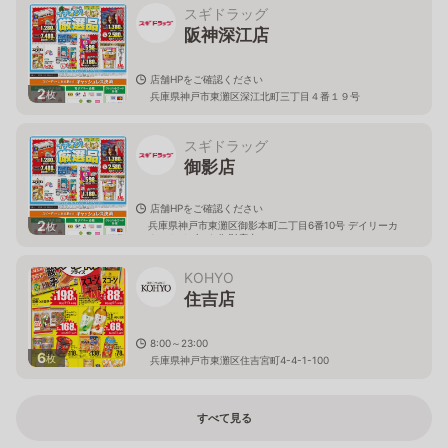
スギドラッグ
阪神深江店
店舗HPをご確認ください
2
枚
兵庫県神戸市東灘区深江北町三丁目４番１９号
スギドラッグ
御影店
店舗HPをご確認ください
2
兵庫県神戸市東灘区御影本町二丁目6番10号 デイリーカ
枚
ナートイズミヤ御影店内
KOHYO
住吉店
8:00～23:00
6
枚
兵庫県神戸市東灘区住吉宮町4-4-1-100
すべて見る