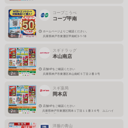
コープこうべ
コープ甲南
ホームページよりご確認ください。
6
枚
兵庫県神戸市東灘区甲南町3-1-18
スギドラッグ
本山南店
店舗HPをご確認ください
2
枚
兵庫県神戸市東灘区本山南町５丁目２番３号
スギ薬局
岡本店
店舗HPをご確認ください
2
兵庫県神戸市東灘区岡本１丁目１１番３６号 ユニハイ
枚
ム岡本１階
洋服の青山