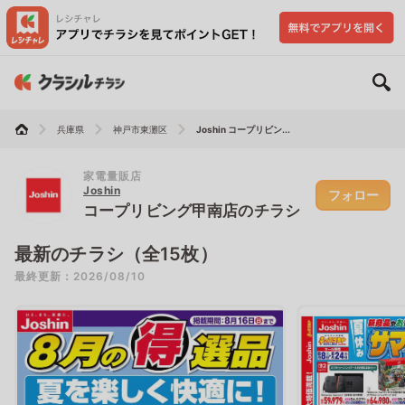
兵庫県
神戸市東灘区
Joshin コープリビン...
家電量販店
Joshin
フォロー
コープリビング甲南店のチラシ
最新のチラシ（全15枚）
最終更新：2026/08/10