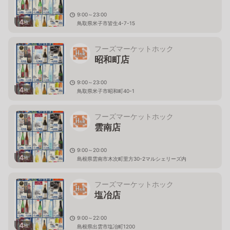
9:00～23:00
4
枚
鳥取県米子市皆生4-7-15
フーズマーケットホック
昭和町店
9:00～23:00
4
枚
鳥取県米子市昭和町40-1
フーズマーケットホック
雲南店
9:00～20:00
4
枚
島根県雲南市木次町里方30-2マルシェリーズ内
フーズマーケットホック
塩冶店
9:00～22:00
4
枚
島根県出雲市塩冶町1200