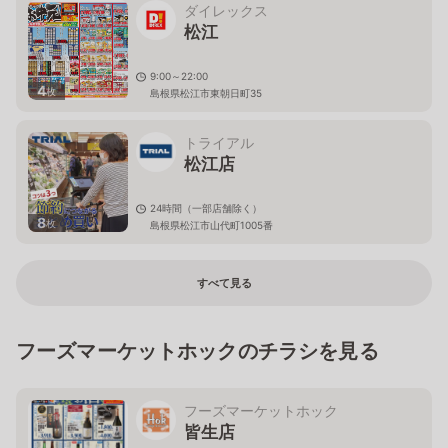
ダイレックス
松江
9:00～22:00
4
枚
島根県松江市東朝日町35
トライアル
松江店
24時間（一部店舗除く）
8
枚
島根県松江市山代町1005番
すべて見る
フーズマーケットホックのチラシを見る
フーズマーケットホック
皆生店