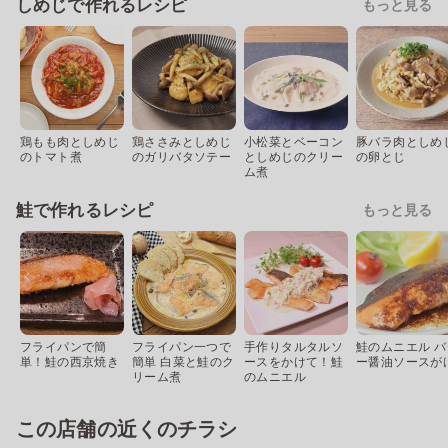
しめじで作れるレシピ
もっと見る
鶏もも肉としめじ
鶏ささみとしめじ
小松菜とベーコン
豚バラ肉としめ
のトマト煮
のガリバタソテー
としめじのクリー
の卵とじ
ム煮
鮭で作れるレシピ
もっと見る
フライパンで簡
フライパン一つで
手作りタルタルソ
鮭のムニエル バ
単！鮭の西京焼き
簡単 白菜と鮭のク
ースをかけて！鮭
ー醤油ソースが
リーム煮
のムニエル
この店舗の近くのチラシ