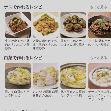
ナスで作れるレシピ
もっと見る
生姜が爽やかな豚
万能味噌だれで作
豆腐つくねとナス
ピリ辛 豚肉とナ
肉とナスのポン酢
る！豚肉とナスの
のはさみ照り焼き
のサッパリ炒め
炒め
味噌炒め
白菜で作れるレシピ
もっと見る
豚こま白菜のとろ
レンジで簡単 白菜
豚バラ肉と白菜の
チーズたっぷり
とろ卵とじ
豚巻きの酒蒸し
ミルフィーユ鍋
菜とウインナー
クリーム煮