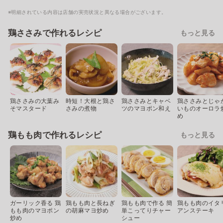
※明細されている内容は店舗の実売状況と異なる場合がございます。
鶏ささみで作れるレシピ
もっと見る
鶏ささみの大葉み
時短！大根と鶏さ
鶏ささみとキャベ
鶏ささみとじゃ
そマスタード
さみの煮物
ツのマヨポン和え
いものオーロラ
め
鶏もも肉で作れるレシピ
もっと見る
ガーリック香る 鶏
鶏もも肉と長ねぎ
鶏もも肉で作る 簡
鶏もも肉のイタ
もも肉のマヨポン
の胡麻マヨ炒め
単こってりチャー
アンステーキ
炒め
シュー