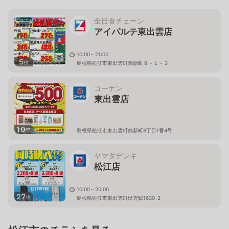
全日食チェーン
アイパルテ東出雲店
10:00～21:00
5
枚
島根県松江市東出雲町錦新町８－１－３
コーナン
東出雲店
10
枚
島根県松江市東出雲町錦新町8丁目1番4号
ヤマダデンキ
松江店
10:00～20:00
27
枚
島根県松江市東出雲町出雲郷1630-2