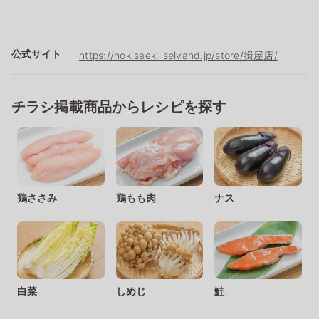
公式サイト
https://hok.saeki-selvahd.jp/store/揖屋店/
チラシ掲載商品からレシピを探す
鶏ささみ
鶏もも肉
ナス
白菜
しめじ
鮭