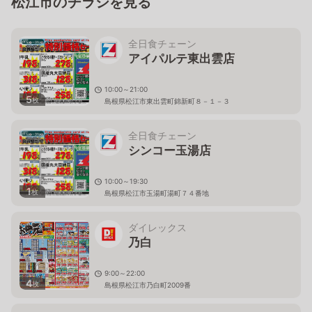
松江市のチラシを見る
全日食チェーン
アイパルテ東出雲店
10:00～21:00
5
枚
島根県松江市東出雲町錦新町８－１－３
全日食チェーン
シンコー玉湯店
10:00～19:30
1
枚
島根県松江市玉湯町湯町７４番地
ダイレックス
乃白
9:00～22:00
4
枚
島根県松江市乃白町2009番