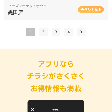
フーズマーケットホック
チラシを見る
黒田店
1
2
3
4