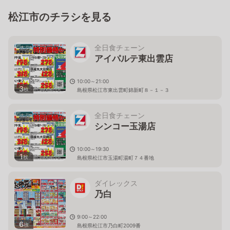
松江市のチラシを見る
全日食チェーン
アイパルテ東出雲店
10:00～21:00
3
枚
島根県松江市東出雲町錦新町８－１－３
全日食チェーン
シンコー玉湯店
10:00～19:30
1
枚
島根県松江市玉湯町湯町７４番地
ダイレックス
乃白
9:00～22:00
6
枚
島根県松江市乃白町2009番