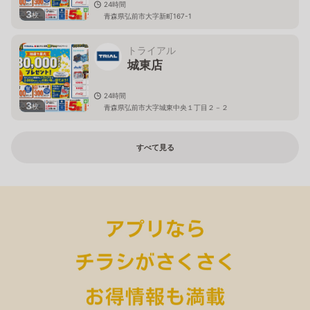
24時間
3
枚
青森県弘前市大字新町167-1
トライアル
城東店
24時間
3
枚
青森県弘前市大字城東中央１丁目２－２
すべて見る