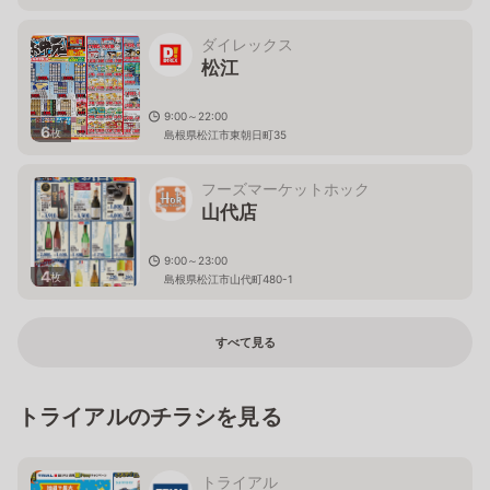
ダイレックス
松江
9:00～22:00
6
枚
島根県松江市東朝日町35
フーズマーケットホック
山代店
9:00～23:00
4
枚
島根県松江市山代町480-1
すべて見る
トライアルのチラシを見る
トライアル