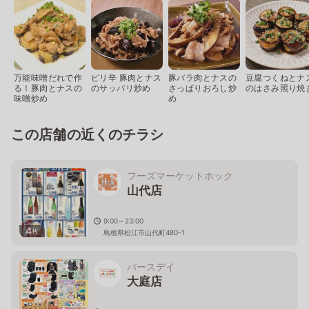
万能味噌だれで作
ピリ辛 豚肉とナス
豚バラ肉とナスの
豆腐つくねとナ
る！豚肉とナスの
のサッパリ炒め
さっぱりおろし炒
のはさみ照り焼
味噌炒め
め
この店舗の近くのチラシ
フーズマーケットホック
山代店
9:00～23:00
4
枚
島根県松江市山代町480-1
バースデイ
大庭店