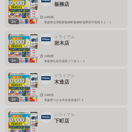
板柳店
24時間
3
枚
青森県北津軽郡板柳町板柳町福野田字実田９１－１
トライアル
岩木店
24時間
3
枚
青森県弘前市賀田２丁目３－１
トライアル
木造店
24時間
3
枚
青森県つがる市木造若緑27-3
トライアル
下町店