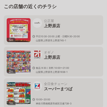
この店舗の近くのチラシ
公正屋
上野原店
平日10:30-20:00 土曜・日曜9:30-20:00
5
枚
山梨県上野原市上野原745-1
オギノ
上野原店
食品 9:30 / 衣料 10:00〜21:00
2
枚
山梨県上野原市上野原1938-1
全日食チェーン
スーパーまつば
10:00~20:00
1
枚
神奈川県相模原市緑区日連738-3