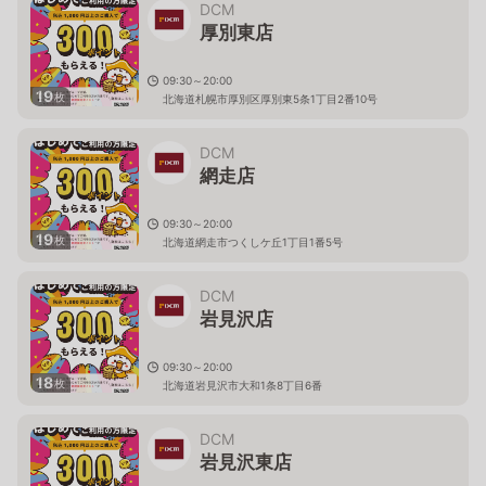
DCM
厚別東店
09:30～20:00
19
枚
北海道札幌市厚別区厚別東5条1丁目2番10号
DCM
網走店
09:30～20:00
19
枚
北海道網走市つくしケ丘1丁目1番5号
DCM
岩見沢店
09:30～20:00
18
枚
北海道岩見沢市大和1条8丁目6番
DCM
岩見沢東店