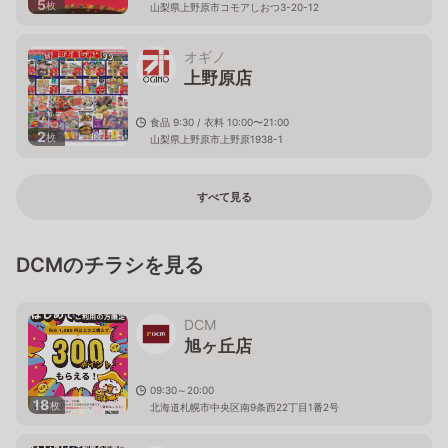
5
枚
山梨県上野原市コモアしおつ3-20-12
オギノ
上野原店
食品 9:30 / 衣料 10:00〜21:00
2
枚
山梨県上野原市上野原1938-1
すべて見る
DCMのチラシを見る
DCM
旭ヶ丘店
09:30～20:00
18
枚
北海道札幌市中央区南9条西22丁目1番2号