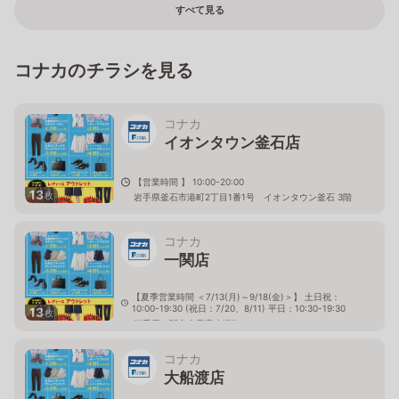
すべて見る
コナカのチラシを見る
コナカ
イオンタウン釜石店
【営業時間 】 10:00-20:00
13
枚
岩手県釜石市港町2丁目1番1号 イオンタウン釜石 3階
コナカ
一関店
【夏季営業時間 ＜7/13(月)～9/18(金)＞】 土日祝：
10:00-19:30 (祝日：7/20、8/11) 平日：10:30-19:30
13
枚
岩手県一関市山目字大槻7-1
コナカ
大船渡店