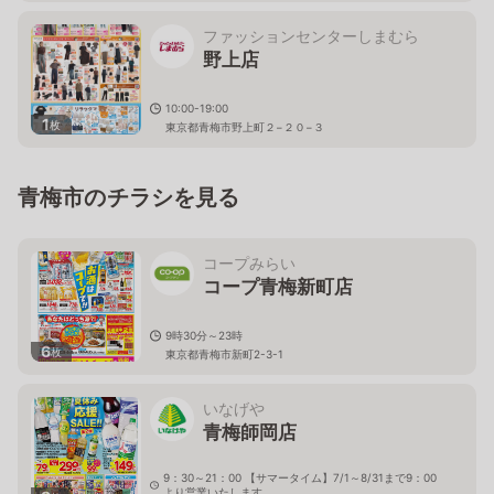
ファッションセンターしまむら
野上店
10:00-19:00
1
枚
東京都青梅市野上町２−２０−３
青梅市のチラシを見る
コープみらい
コープ青梅新町店
9時30分～23時
6
枚
東京都青梅市新町2-3-1
いなげや
青梅師岡店
9：30～21：00 【サマータイム】7/1～8/31まで9：00
より営業いたします