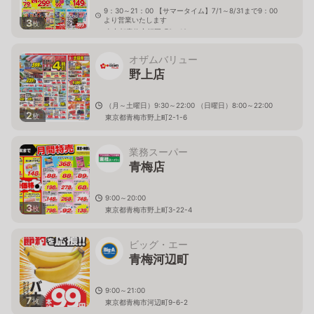
9：30～21：00 【サマータイム】7/1～8/31まで9：00
より営業いたします
3
枚
東京都青梅市師岡町3－18
オザムバリュー
野上店
（月～土曜日）9:30～22:00 （日曜日）8:00～22:00
2
枚
東京都青梅市野上町2-1-6
業務スーパー
青梅店
9:00～20:00
3
枚
東京都青梅市野上町3-22-4
ビッグ・エー
青梅河辺町
9:00～21:00
7
枚
東京都青梅市河辺町9-6-2