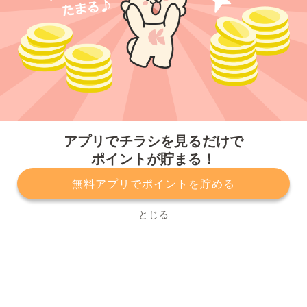
今すぐアプリをダウンロードする
アプリでチラシを見るだけで
ポイントが貯まる！
無料アプリでポイントを貯める
プライバシーポリシー
利用規約
運営会社
サービスに関してのお問い合わせ
チラシ掲載をお考えの方
とじる
Copyright© Kurashiru, Inc. All Rights Reserved.