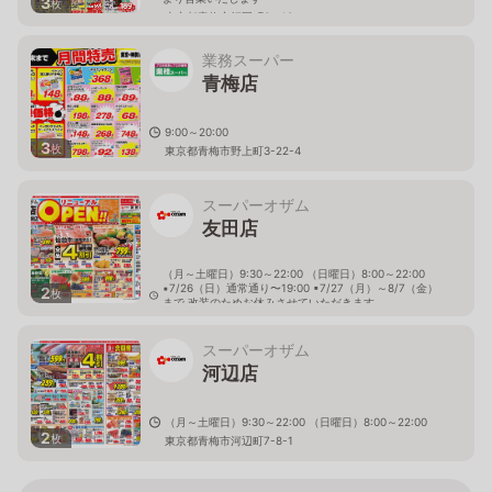
3
枚
東京都青梅市師岡町3－18
業務スーパー
青梅店
9:00～20:00
3
枚
東京都青梅市野上町3-22-4
スーパーオザム
友田店
（月～土曜日）9:30～22:00 （日曜日）8:00～22:00
▪7/26（日）通常通り〜19:00 ▪7/27（月）～8/7（金）
2
枚
まで 改装のためお休みさせていただきます。
▪8/8（土） 9:00 リニューアルオープン！！
東京都青梅市友田町5-350
スーパーオザム
河辺店
（月～土曜日）9:30～22:00 （日曜日）8:00～22:00
2
枚
東京都青梅市河辺町7-8-1