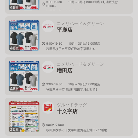
9:00-19:30 10月～3月は19:00閉店 ※灯油販売は
10:00～
46
枚
秋田県横手市大森町大中島550
コメリハード＆グリーン
平鹿店
9:00-19:30 10月～3月は19:00閉店
46
枚
秋田県横手市平鹿町浅舞字福田314
コメリハード＆グリーン
増田店
9:00-19:30 10月～3月は19:00閉店
46
枚
秋田県横手市増田町増田字月山西119
ツルハドラッグ
十文字店
9:00〜21:00
20
枚
秋田県横手市十文字町佐賀会上沖田277番地