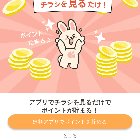
今すぐアプリをダウンロードする
アプリでチラシを見るだけで
ポイントが貯まる！
無料アプリでポイントを貯める
プライバシーポリシー
利用規約
運営会社
サービスに関してのお問い合わせ
チラシ掲載をお考えの方
とじる