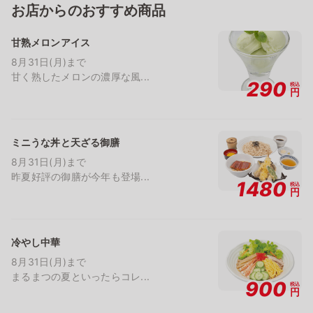
お店からのおすすめ商品
甘熟メロンアイス
8月31日(月)まで
甘く熟したメロンの濃厚な風...
290
税込
円
ミニうな丼と天ざる御膳
8月31日(月)まで
昨夏好評の御膳が今年も登場...
1480
税込
円
冷やし中華
8月31日(月)まで
まるまつの夏といったらコレ...
900
税込
円