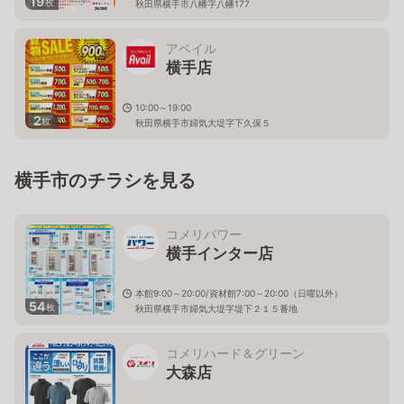
19
枚
秋田県横手市八幡字八幡177
アベイル
横手店
10:00～19:00
2
枚
秋田県横手市婦気大堤字下久保５
横手市のチラシを見る
コメリパワー
横手インター店
本館9:00～20:00/資材館7:00～20:00（日曜以外）
54
枚
秋田県横手市婦気大堤字堤下２１５番地
コメリハード＆グリーン
大森店