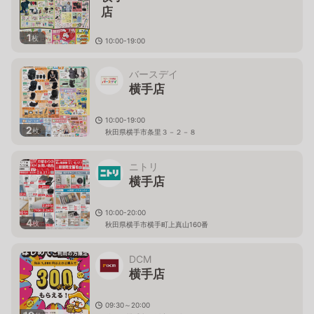
1
枚
10:00-19:00
秋田県横手市横手町四ノ口３９－
１
バースデイ
横手店
10:00-19:00
2
枚
秋田県横手市条里３－２－８
ニトリ
横手店
10:00-20:00
4
枚
秋田県横手市横手町上真山160番
DCM
横手店
09:30～20:00