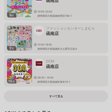
函南店
10:00-20:00
9
枚
静岡県田方郡函南町間宮768-1
ファッションセンターしまむら
函南店
10:00-19:00
2
枚
静岡県田方郡函南町大土肥字石原８
DCM
函南店
09:30～19:00
15
枚
静岡県田方郡函南町塚本19-1
すべて見る