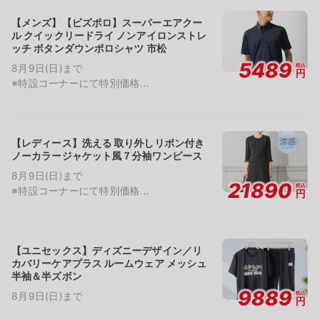
【メンズ】【ビズポロ】スーパーエアクー
ル クイックリードライ ノンアイロンストレ
ッチ ボタンダウンポロシャツ 市松
5489
税込
8月9日(日)まで
円
※特設コーナーにて特別価格...
【レディース】洗える 取り外しリボン付き
ノーカラージャケット風７分袖ワンピース
8月9日(日)まで
21890
税込
※特設コーナーにて特別価格...
円
【ユニセックス】ディズニーデザイン／リ
カバリーケアプラス ルームウェア メッシュ
半袖＆半ズボン
9889
税込
8月9日(日)まで
円