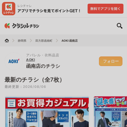
静岡県
田方郡函南町
AOKI 函南店
アパレル・衣料品店
AOKI
フォロー
函南店のチラシ
最新のチラシ（全7枚）
最終更新：2026/08/06