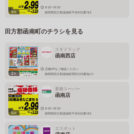
9:30-19:30
5
枚
静岡県田方郡函南町平井832番183
田方郡函南町のチラシを見る
スギドラッグ
函南西店
店舗HPをご確認ください
2
枚
静岡県田方郡函南町間宮329番地の1
業務スーパー
函南店
9:30-19:30
5
枚
静岡県田方郡函南町平井832番183
エスポット