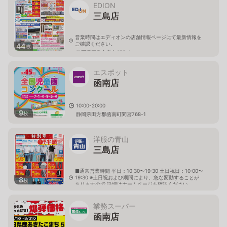
EDION
三島店
営業時間はエディオンの店舗情報ページにて最新情報を
ご確認ください。
44
枚
静岡県三島市安久375-1
エスポット
函南店
10:00-20:00
9
枚
静岡県田方郡函南町間宮768-1
洋服の青山
三島店
■通常営業時間 平日：10:30〜19:30 土日祝日：10:00〜
19:30 ※土日祝および期間により、急な変動することが
8
枚
ありますので 詳細はホームページを確認ください
静岡県三島市梅名334番地5
業務スーパー
函南店