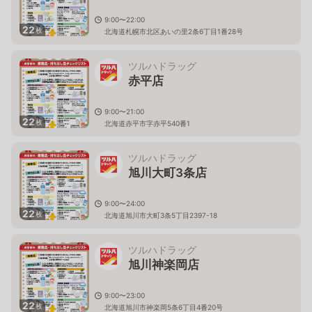
9:00〜22:00
22
枚
北海道札幌市北区あいの里2条6丁目1番28号
ツルハドラッグ
赤平店
9:00〜21:00
22
枚
北海道赤平市字赤平540番1
ツルハドラッグ
旭川大町3条店
9:00〜24:00
22
枚
北海道旭川市大町3条5丁目2397-18
ツルハドラッグ
旭川神楽岡店
9:00〜23:00
22
枚
北海道旭川市神楽岡5条6丁目4番20号