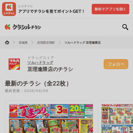
宮城県
亘理郡亘理町
ツルハドラッグ 亘理逢隈店
ドラッグストア
ツルハドラッグ
フォロー
亘理逢隈店のチラシ
最新のチラシ（全22枚）
最終更新：2026/08/08