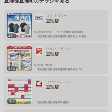
亘理郡亘理町のチラシを見る
コメリパワー
亘理店
9:00-20:00 平日の資材館は8:00開店
47
枚
宮城県亘理郡亘理町逢隈高屋字柴北112番地
ツルハドラッグ
亘理店
9:00〜21:00
22
枚
宮城県亘理郡亘理町逢隈高屋字柴北100
ヨークベニマル
亘理店
7
枚
宮城県亘理郡亘理町字旧舘8