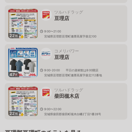
ツルハドラッグ
亘理店
9:00〜21:00
22
枚
宮城県亘理郡亘理町逢隈高屋字柴北100
コメリパワー
亘理店
9:00-20:00 平日の資材館は8:00開店
47
枚
宮城県亘理郡亘理町逢隈高屋字柴北112番地
ツルハドラッグ
柴田槻木店
9:00〜22:00
22
枚
宮城県柴田郡柴田町槻木白幡2丁目1番28号