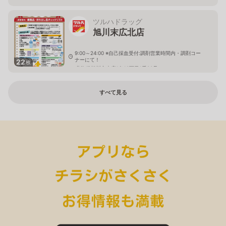
ツルハドラッグ
旭川末広北店
9:00～24:00 ※自己採血受付:調剤営業時間内・調剤コー
ナーにて！
22
枚
北海道旭川市末広1条10丁目1番20号
すべて見る