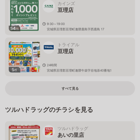
カインズ
亘理店
9:30～19:00
54
枚
宮城県亘理郡亘理町逢隈鹿島字西鹿島 17
トライアル
亘理店
24時間
5
枚
宮城県亘理郡亘理町逢隈牛袋字谷地添40番地1
すべて見る
ツルハドラッグのチラシを見る
ツルハドラッグ
あいの里店