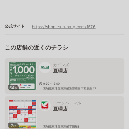
公式サイト
https://shop.tsuruha-g.com/1576
この店舗の近くのチラシ
カインズ
亘理店
9:30～19:00
54
枚
宮城県亘理郡亘理町逢隈鹿島字西鹿島 17
ヨークベニマル
亘理店
7
枚
宮城県亘理郡亘理町字旧舘8