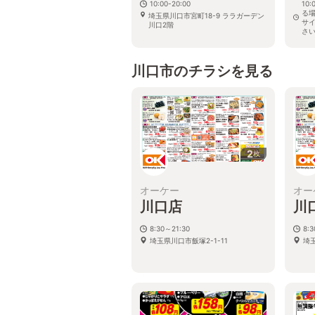
10:00-20:00
10
る
埼玉県川口市宮町18-9 ララガーデン
サ
川口2階
さ
埼玉
川口市のチラシを見る
2
枚
オーケー
オー
川口店
川
8:30～21:30
8:
埼玉県川口市飯塚2-1-11
埼玉