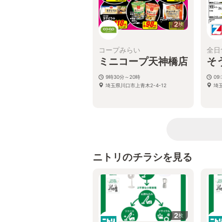
2
枚
コープみらい
全日
ミニコープ天神橋店
そ
9時30分～20時
09
埼玉県川口市上青木2-4-12
埼
ニトリのチラシを見る
2
枚