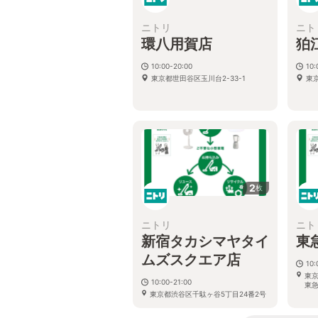
ニトリ
ニト
環八用賀店
狛
10:00-20:00
10:
東京都世田谷区玉川台2-33-1
東
2
枚
ニトリ
ニト
新宿タカシマヤタイ
東
ムズスクエア店
10:
東京
10:00-21:00
東急
東京都渋谷区千駄ヶ谷5丁目24番2号
ﾀｶｼﾏﾔﾀｲﾑｽﾞｽｸｴｱ南館1階～5階