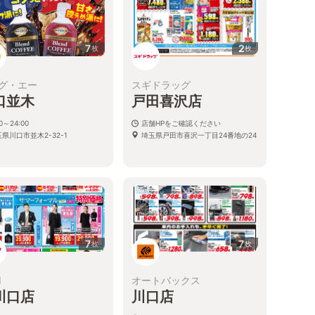
7
2
枚
枚
グ・エー
スギドラッグ
口並木
戸田喜沢店
00～24:00
店舗HPをご確認ください
県川口市並木2-32-1
埼玉県戸田市喜沢一丁目24番地の24
7
7
枚
枚
I
オートバックス
川口店
川口店