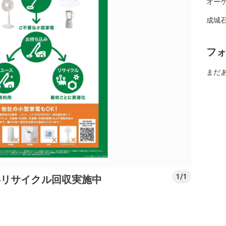
オー
成城
フ
まだ
1/1
料リサイクル回収実施中