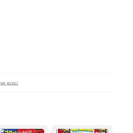
net.jp/ec/