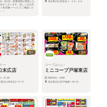
:00～20:00（営業時間が変更とな
埼玉県川口市並木１−２５−２６
場合がございます。詳しくは公式
イト各店舗ページにてご確認くだ
い。）
県川口市西青木2-1-8
2
2
枚
枚
ケー
コープみらい
口末広店
ミニコープ戸塚東店
30～21:30
9時30分～20時
県川口市末広2-17-11
埼玉県川口市戸塚東1-19-10