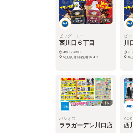
7
枚
ビッグ・エー
ビッ
西川口６丁目
川
4:00～26:00
7:
埼玉県川口市西川口6-4-1
埼玉
1
枚
パシオス
AOK
ララガーデン川口店
西