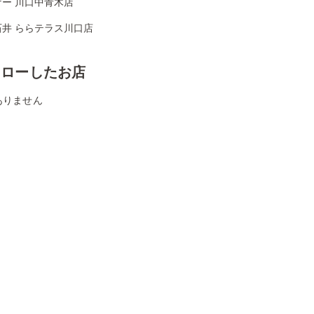
ケー 川口中青木店
石井 ららテラス川口店
ォローしたお店
ありません