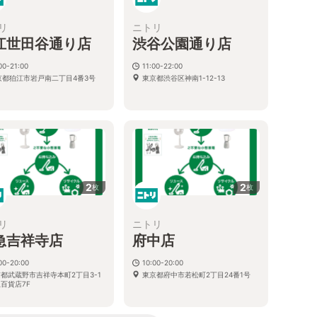
リ
ニトリ
江世田谷通り店
渋谷公園通り店
00-21:00
11:00-22:00
京都狛江市岩戸南二丁目4番3号
東京都渋谷区神南1-12-13
2
2
枚
枚
リ
ニトリ
急吉祥寺店
府中店
00-20:00
10:00-20:00
都武蔵野市吉祥寺本町2丁目3-1
東京都府中市若松町2丁目24番1号
百貨店7F