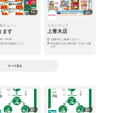
1
2
枚
枚
食チェーン
スギドラッグ
うます
上青木店
:30～19:30
店舗HPをご確認ください
玉県川口市蓮沼２５２
埼玉県川口市上青木西一丁目１９番
９号
すべて見る
2
2
枚
枚