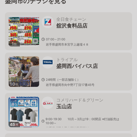
盛岡市のチラシを見る
全日食チェーン
舘沢食料品店
07:00～21:00
1
枚
岩手県盛岡市本宮字上越場４８
トライアル
盛岡西バイパス店
24時間（一部店舗除く）
10
枚
岩手県盛岡市向中野7丁目17番45号
コメリハード＆グリーン
玉山店
9:00-19:30 10月～3月は19：00閉店 ※灯油販売は
10:00～
45
枚
岩手県盛岡市玉山区渋民字駅92