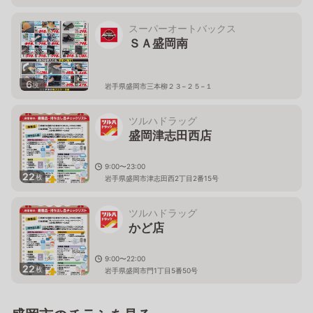
岩手県盛岡市三本柳1-1-3
スーパーオートバックス
ＳＡ盛岡南
6
枚
岩手県盛岡市三本柳２３−２５−１
ツルハドラッグ
盛岡津志田西店
9:00〜23:00
22
枚
岩手県盛岡市津志田西2丁目2番15号
ツルハドラッグ
かど店
9:00〜22:00
22
枚
岩手県盛岡市門1丁目5番50号