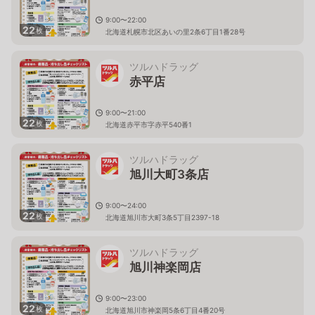
9:00〜22:00
22
枚
北海道札幌市北区あいの里2条6丁目1番28号
ツルハドラッグ
赤平店
9:00〜21:00
22
枚
北海道赤平市字赤平540番1
ツルハドラッグ
旭川大町3条店
9:00〜24:00
22
枚
北海道旭川市大町3条5丁目2397-18
ツルハドラッグ
旭川神楽岡店
9:00〜23:00
22
枚
北海道旭川市神楽岡5条6丁目4番20号