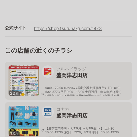
公式サイト
https://shop.tsuruha-g.com/1973
この店舗の近くのチラシ
ツルハドラッグ
盛岡津志田店
9:00～22:00 ※<ツルハ居宅介護支援事務所> TEL 019-
632-3773 平日9:00～18:00 土日祝日・年末年始は除く
22
枚
(※緊急の際には時間外も受付け可能です) ※自己採血受
付:調剤営業時間内・調剤コーナーにて！
岩手県盛岡市津志田中央2丁目17番地33号
コナカ
盛岡津志田店
【夏季営業時間 ＜7/13(月)～9/18(金)＞】 土日祝：
10:00-19:30 (祝日：7/20、8/11) 平日：10:30-19:30
13
枚