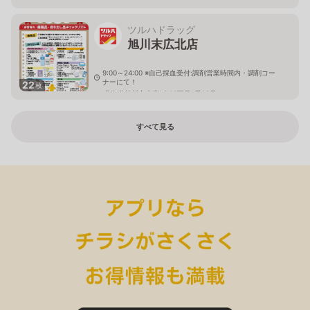
ツルハドラッグ
旭川末広北店
9:00～24:00 ※自己採血受付:調剤営業時間内・調剤コー
ナーにて！
22
枚
北海道旭川市末広1条10丁目1番20号
すべて見る