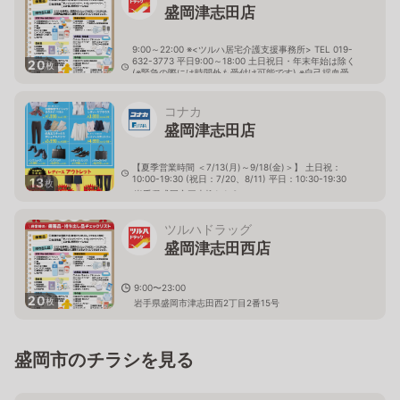
盛岡津志田店
9:00～22:00 ※<ツルハ居宅介護支援事務所> TEL 019-
632-3773 平日9:00～18:00 土日祝日・年末年始は除く
20
枚
(※緊急の際には時間外も受付け可能です) ※自己採血受
付:調剤営業時間内・調剤コーナーにて！
岩手県盛岡市津志田中央2丁目17番地33号
コナカ
盛岡津志田店
【夏季営業時間 ＜7/13(月)～9/18(金)＞】 土日祝：
10:00-19:30 (祝日：7/20、8/11) 平日：10:30-19:30
13
枚
岩手県盛岡市三本柳1-1-3
ツルハドラッグ
盛岡津志田西店
9:00〜23:00
20
枚
岩手県盛岡市津志田西2丁目2番15号
盛岡市のチラシを見る