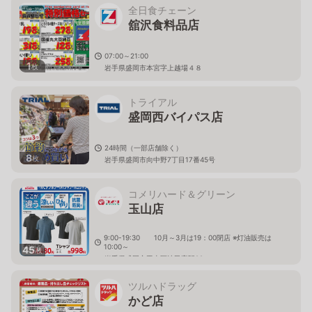
全日食チェーン
舘沢食料品店
07:00～21:00
1
枚
岩手県盛岡市本宮字上越場４８
トライアル
盛岡西バイパス店
24時間（一部店舗除く）
8
枚
岩手県盛岡市向中野7丁目17番45号
コメリハード＆グリーン
玉山店
9:00-19:30 10月～3月は19：00閉店 ※灯油販売は
10:00～
45
枚
岩手県盛岡市玉山区渋民字駅92
ツルハドラッグ
かど店