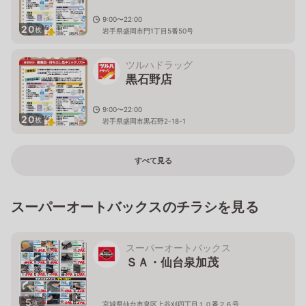
9:00〜22:00
20
枚
岩手県盛岡市門1丁目5番50号
ツルハドラッグ
黒石野店
9:00〜22:00
20
枚
岩手県盛岡市黒石野2-18-1
すべて見る
スーパーオートバックスのチラシを見る
スーパーオートバックス
ＳＡ・仙台泉加茂
5
枚
宮城県仙台市泉区上谷刈四丁目１０番２６号