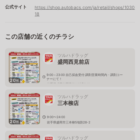
公式サイト
https://shop.autobacs.com/ja/retail/shops/1030
18
この店舗の近くのチラシ
ツルハドラッグ
盛岡西見前店
9:00～23:00 自己採血受付:調剤営業時間内・調剤コー
ナーにて！
20
枚
岩手県盛岡市西見前14地割149
ツルハドラッグ
三本柳店
9:00〜24:00
20
枚
岩手県盛岡市三本柳5地割28-2
ツルハドラッグ