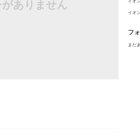
シがありません
イオ
イオ
フ
まだ