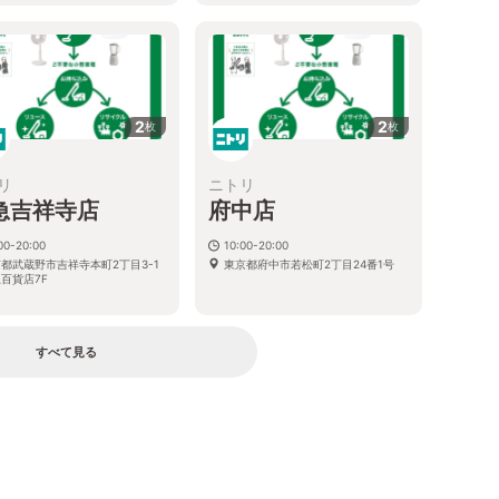
2
2
枚
枚
リ
ニトリ
急吉祥寺店
府中店
00-20:00
10:00-20:00
都武蔵野市吉祥寺本町2丁目3-1
東京都府中市若松町2丁目24番1号
百貨店7F
すべて見る