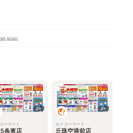
net.jp/ec/
2
2
枚
枚
コーマート
セイコーマート
25条東店
丘珠空港前店