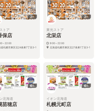
2
2
枚
枚
ストア
東光ストア
香保店
北栄店
:00～22:00
9:00～22:00
海道札幌市東区北24条東7丁目3-1
北海道札幌市東区北27条東1丁目3-1
6
6
枚
枚
ン北海道
イオン北海道
幌苗穂店
札幌元町店