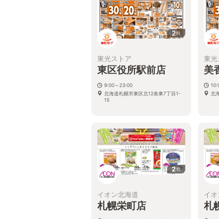
2
枚
東光ストア
東光
東区役所駅前店
美
9:00～23:00
10
北海道札幌市東区北12条東7丁目1-
北
15
2
枚
イオン北海道
イオ
札幌栄町店
札