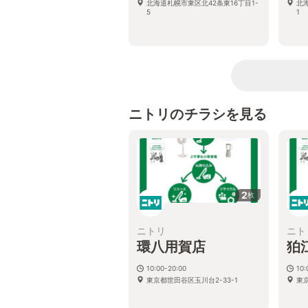
北海道札幌市東区北42条東16丁目1-
北
5
1
ニトリのチラシを見る
2
枚
ニトリ
ニト
環八用賀店
狛
10:00-20:00
10:
東京都世田谷区玉川台2-33-1
東