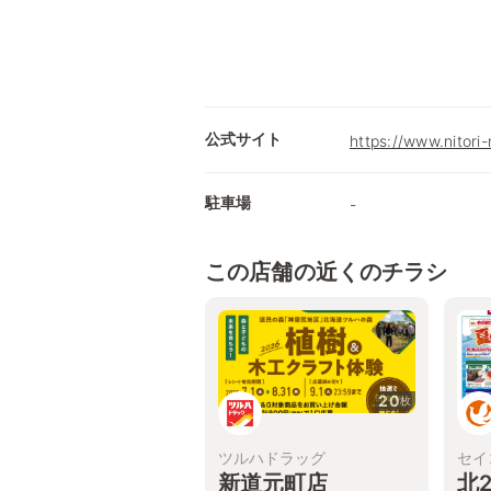
公式サイト
https://www.nitori-
駐車場
-
この店舗の近くのチラシ
20
枚
ツルハドラッグ
セイ
新道元町店
北