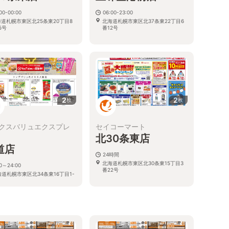
00-00:00
06:00-23:00
道札幌市東区北25条東20丁目8
北海道札幌市東区北37条東22丁目6
5号
番12号
2
2
枚
枚
クスバリュエクスプレ
セイコーマート
北30条東店
道店
24時間
北海道札幌市東区北30条東15丁目3
00～24:00
番22号
道札幌市東区北34条東16丁目1-