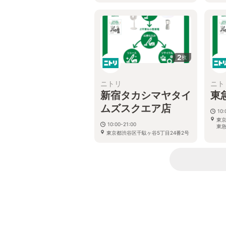
2
枚
ニトリ
ニト
新宿タカシマヤタイ
東
ムズスクエア店
10:
東京
10:00-21:00
東急
東京都渋谷区千駄ヶ谷5丁目24番2号
ﾀｶｼﾏﾔﾀｲﾑｽﾞｽｸｴｱ南館1階～5階