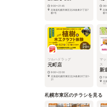
9:00〜21:45
06:
北海道札幌市東区北26条東21丁目7
北海
番1号
番1
20
枚
ツルハドラッグ
マッ
元町店
ス
新
9:00〜22:00
北海道札幌市東区北24条東20丁目1-
7:
21
北海
30
札幌市東区のチラシを見る