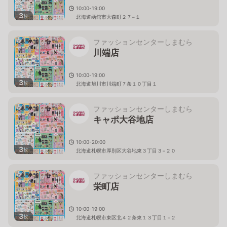
10:00-19:00
3
枚
北海道函館市大森町２７−１
ファッションセンターしまむら
川端店
10:00-19:00
3
枚
北海道旭川市川端町７条１０丁目１
ファッションセンターしまむら
キャポ大谷地店
10:00-20:00
3
枚
北海道札幌市厚別区大谷地東３丁目３−２０
ファッションセンターしまむら
栄町店
10:00-19:00
3
枚
北海道札幌市東区北４２条東１３丁目１−２