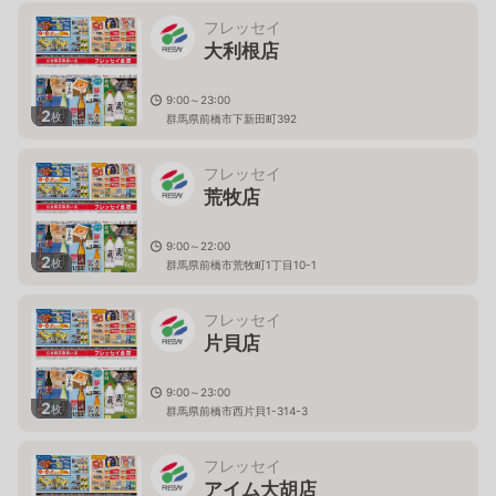
フレッセイ
大利根店
9:00～23:00
2
枚
群馬県前橋市下新田町392
フレッセイ
荒牧店
9:00～22:00
2
枚
群馬県前橋市荒牧町1丁目10-1
フレッセイ
片貝店
9:00～23:00
2
枚
群馬県前橋市西片貝1-314-3
フレッセイ
アイム大胡店