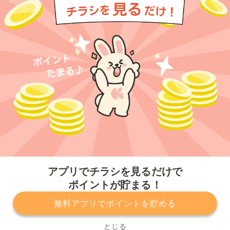
今すぐアプリをダウンロードする
アプリでチラシを見るだけで
ポイントが貯まる！
無料アプリでポイントを貯める
プライバシーポリシー
利用規約
運営会社
サービスに関してのお問い合わせ
チラシ掲載をお考えの方
とじる