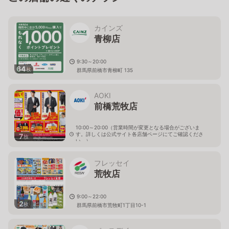
カインズ
青柳店
9:30～20:00
64
枚
群馬県前橋市青柳町 135
AOKI
前橋荒牧店
10:00～20:00（営業時間が変更となる場合がございま
す。詳しくは公式サイト各店舗ページにてご確認くださ
7
枚
い。）
群馬県前橋市荒牧町2-14-2
フレッセイ
荒牧店
9:00～22:00
2
枚
群馬県前橋市荒牧町1丁目10-1