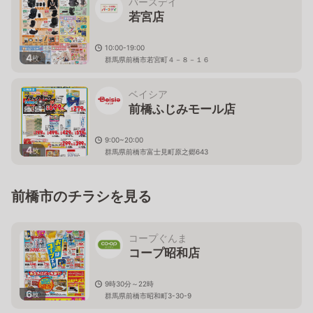
バースデイ
若宮店
10:00-19:00
4
枚
群馬県前橋市若宮町４－８－１６
ベイシア
前橋ふじみモール店
9:00~20:00
4
枚
群馬県前橋市富士見町原之郷643
前橋市のチラシを見る
コープぐんま
コープ昭和店
9時30分～22時
6
枚
群馬県前橋市昭和町3-30-9