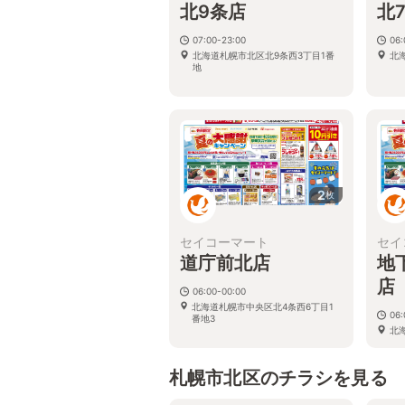
北9条店
北
07:00-23:00
06:
北海道札幌市北区北9条西3丁目1番
北
地
2
枚
セイコーマート
セイ
道庁前北店
地
店
06:00-00:00
北海道札幌市中央区北4条西6丁目1
06:
番地3
北
29
札幌市北区のチラシを見る