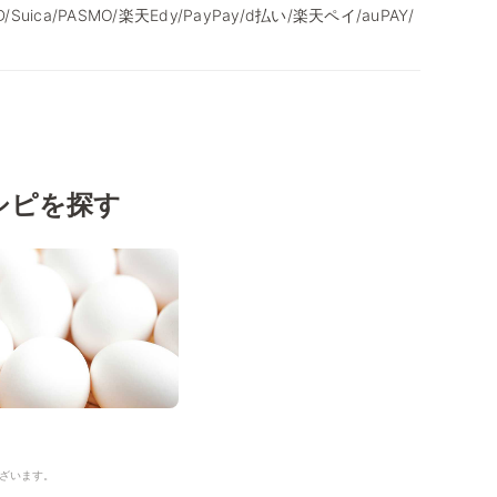
/iD/Suica/PASMO/楽天Edy/PayPay/d払い/楽天ペイ/auPAY/
シピを探す
ざいます。