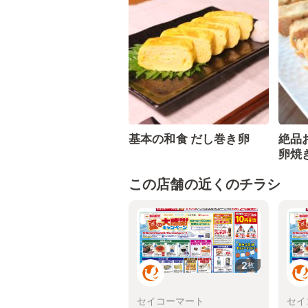
基本の和食 だし巻き卵
絶品
卵焼
この店舗の近くのチラシ
2
枚
セイコーマート
セイ