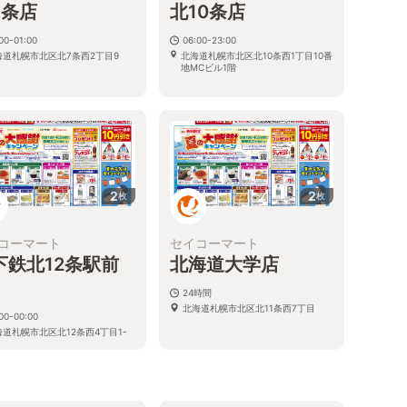
7条店
北10条店
00-01:00
06:00-23:00
海道札幌市北区北7条西2丁目9
北海道札幌市北区北10条西1丁目10番
地MCビル1階
2
2
枚
枚
コーマート
セイコーマート
下鉄北12条駅前
北海道大学店
24時間
北海道札幌市北区北11条西7丁目
00-00:00
海道札幌市北区北12条西4丁目1-