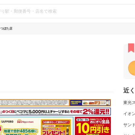
 つぼた店
近
東光
イオ
サンド