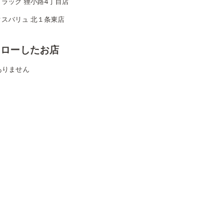
ラッグ 狸小路4丁目店
クスバリュ 北１条東店
ォローしたお店
ありません