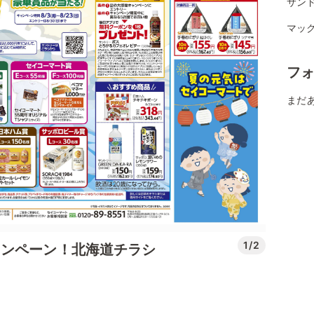
サンド
マッ
フ
まだ
1/2
ャンペーン！北海道チラシ