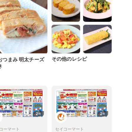
その他のレシピ
おつまみ 明太チーズ
き
2
2
枚
枚
コーマート
セイコーマート