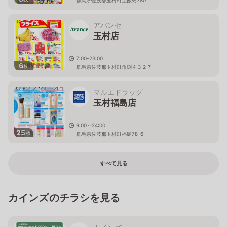
アバンセ
玉村店
7:00-23:00
6
枚
群馬県佐波郡玉村町角渕４３２７
マルエドラッグ
玉村福島店
9:00～24:00
25
枚
群馬県佐波郡玉村町福島78-6
すべて見る
カインズのチラシを見る