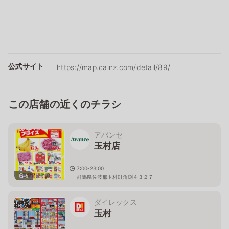
公式サイト
https://map.cainz.com/detail/89/
この店舗の近くのチラシ
アバンセ
玉村店
7:00-23:00
6
枚
群馬県佐波郡玉村町角渕４３２７
ダイレックス
玉村