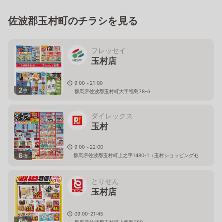
佐波郡玉村町のチラシを見る
フレッセイ
玉村店
9:00～21:00
2
枚
群馬県佐波郡玉村町大字福島78-6
ダイレックス
玉村
9:00～22:00
6
群馬県佐波郡玉村町上之手1480-1（玉村ショッピングセ
枚
ンター内）
とりせん
玉村店
09:00-21:45
6
枚
群馬県佐波郡玉村町上飯島280