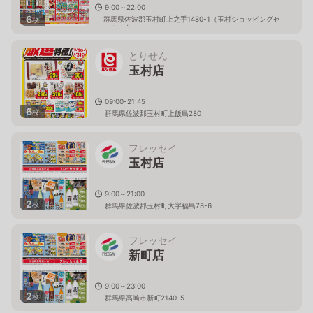
9:00～22:00
6
群馬県佐波郡玉村町上之手1480-1（玉村ショッピングセ
枚
ンター内）
とりせん
玉村店
09:00-21:45
6
枚
群馬県佐波郡玉村町上飯島280
フレッセイ
玉村店
9:00～21:00
2
枚
群馬県佐波郡玉村町大字福島78-6
フレッセイ
新町店
9:00～23:00
2
枚
群馬県高崎市新町2140-5