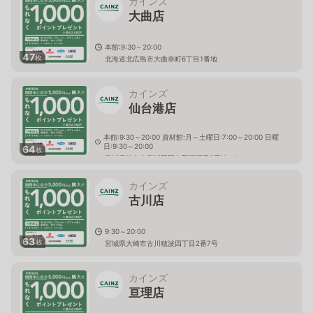
カインズ
大曲店
本館:9:30～20:00
47
枚
北海道北広島市大曲幸町6丁目1番地
カインズ
仙台港店
本館:9:30～20:00 資材館:月～土曜日:7:00～20:00 日曜
日:9:30～20:00
64
枚
宮城県仙台市宮城野区中野三丁目5番地の6
カインズ
古川店
9:30～20:00
63
枚
宮城県大崎市古川穂波四丁目2番7号
カインズ
亘理店