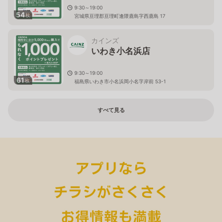
9:30～19:00
54
枚
宮城県亘理郡亘理町逢隈鹿島字西鹿島 17
カインズ
いわき小名浜店
9:30～19:00
61
枚
福島県いわき市小名浜岡小名字岸前 53-1
すべて見る