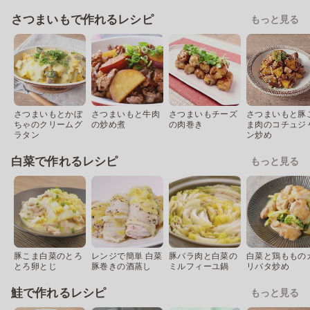
さつまいもで作れるレシピ
もっと見る
さつまいもとかぼ
さつまいもと牛肉
さつまいもチーズ
さつまいもと豚
ちゃのクリームグ
の炒め煮
の肉巻き
ま肉のコチュジ
ラタン
ン炒め
白菜で作れるレシピ
もっと見る
豚こま白菜のとろ
レンジで簡単 白菜
豚バラ肉と白菜の
白菜と鶏ももの
とろ卵とじ
豚巻きの酒蒸し
ミルフィーユ鍋
リバタ炒め
鮭で作れるレシピ
もっと見る