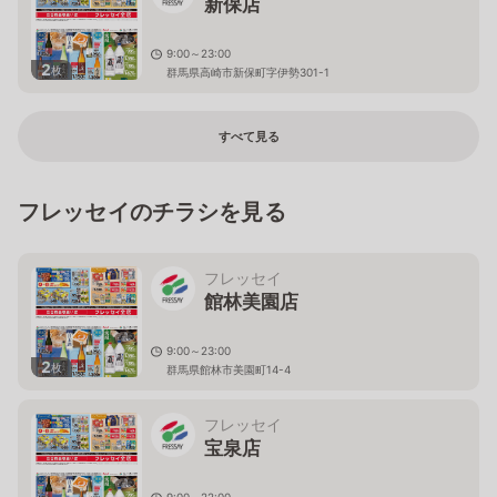
新保店
9:00～23:00
2
枚
群馬県高崎市新保町字伊勢301-1
すべて見る
フレッセイのチラシを見る
フレッセイ
館林美園店
9:00～23:00
2
枚
群馬県館林市美園町14-4
フレッセイ
宝泉店