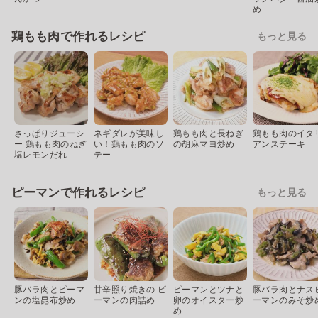
め
鶏もも肉で作れるレシピ
もっと見る
さっぱりジューシ
ネギダレが美味し
鶏もも肉と長ねぎ
鶏もも肉のイタ
ー 鶏もも肉のねぎ
い！鶏もも肉のソ
の胡麻マヨ炒め
アンステーキ
塩レモンだれ
テー
ピーマンで作れるレシピ
もっと見る
豚バラ肉とピーマ
甘辛照り焼きの ピ
ピーマンとツナと
豚バラ肉とナス
ンの塩昆布炒め
ーマンの肉詰め
卵のオイスター炒
ーマンのみそ炒
め