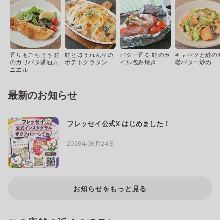
香りもごちそう 鮭
鮭とほうれん草の
バター香る 鮭のホ
キャベツと鮭の
のガリバタ醤油ム
ポテトグラタン
イル包み焼き
噌バター炒め
ニエル
最新のお知らせ
フレッセイ公式X はじめました！
2026年06月24日
お知らせをもっと見る