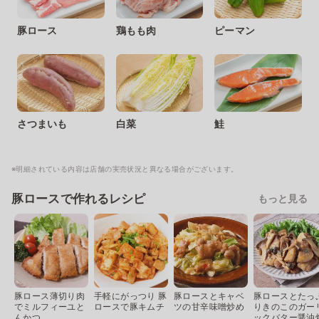
豚ロース
鶏もも肉
ピーマン
さつまいも
白菜
鮭
※明細されている内容は店舗の実売状況と異なる場合がございます。
豚ロースで作れるレシピ
もっと見る
豚ロース薄切り肉
手軽にがっつり 豚
豚ロースとキャベ
豚ロースとたっ
でミルフィーユと
ロースで豚キムチ
ツの甘辛味噌炒め
りきのこのガー
んかつ
ックバター醤油