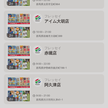
9:00～22:00
2
枚
群馬県太田市宝町864
フレッセイ
アイム大胡店
10:00～21:00
2
枚
群馬県前橋市大胡町399
フレッセイ
赤堀店
9:00～22:00
2
枚
群馬県伊勢崎市曲沢町196-1
フレッセイ
阿久津店
9:00～21:00
2
枚
群馬県渋川市阿久津41-1