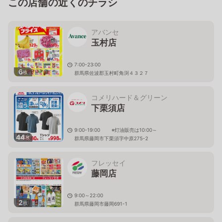
この店舗の近くのチラシ
アバンセ
玉村店
7:00-23:00
6
枚
群馬県佐波郡玉村町角渕４３２７
コメリハード＆グリーン
下栗須店
9:00-19:00 ※灯油販売は10:00～
44
枚
群馬県藤岡市下栗須字中原275-2
フレッセイ
藤岡店
9:00～22:00
2
枚
群馬県藤岡市藤岡691-1