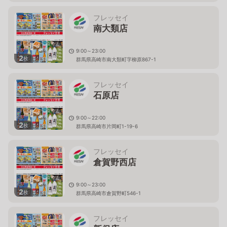
フレッセイ
南大類店
9:00～23:00
2
枚
群馬県高崎市南大類町字柳原867-1
フレッセイ
石原店
9:00～22:00
2
枚
群馬県高崎市片岡町1-19-6
フレッセイ
倉賀野西店
9:00～23:00
2
枚
群馬県高崎市倉賀野町546-1
フレッセイ