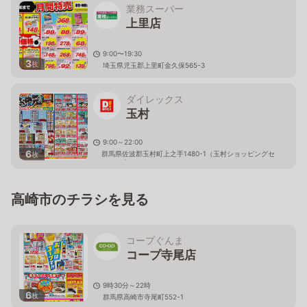
業務スーパー
上里店
9:00〜19:30
3
枚
埼玉県児玉郡上里町金久保565-3
ダイレックス
玉村
9:00～22:00
6
群馬県佐波郡玉村町上之手1480-1（玉村ショッピングセ
枚
ンター内）
高崎市のチラシを見る
コープぐんま
コープ寺尾店
9時30分～22時
6
枚
群馬県高崎市寺尾町552-1