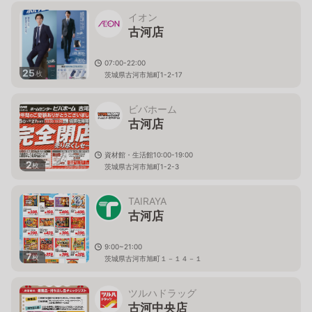
イオン
古河店
07:00-22:00
25
枚
茨城県古河市旭町1-2-17
ビバホーム
古河店
資材館・生活館10:00-19:00
2
枚
茨城県古河市旭町1-2-3
TAIRAYA
古河店
9:00~21:00
7
枚
茨城県古河市旭町１－１４－１
ツルハドラッグ
古河中央店