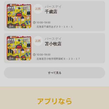
バースデイ
千歳店
10:00-19:00
2
枚
北海道千歳市あずさ３－１４－１
バースデイ
苫小牧店
10:00-19:00
2
枚
北海道苫小牧市明野新町６－２３－１７
すべて見る