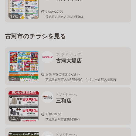
9:00〜22:00
17
枚
茨城県古河市古河381番地4
古河市のチラシを見る
スギドラッグ
古河大堤店
店舗HPをご確認ください
2
枚
茨城県古河市大堤148番地1 ヤオコー古河大堤店内
ビバホーム
三和店
9:30-19:00
14
枚
茨城県古河市諸川1659-1
ビバホーム