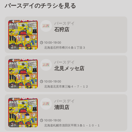
バースデイのチラシを見る
バースデイ
石狩店
10:00-19:00
2
枚
北海道石狩市樽川６条１丁目３
バースデイ
北見メッセ店
10:00-19:00
2
枚
北海道北見市東三輪４－７－１２
バースデイ
清田店
10:00-19:00
2
枚
北海道札幌市清田区平岡３条１－１０－１