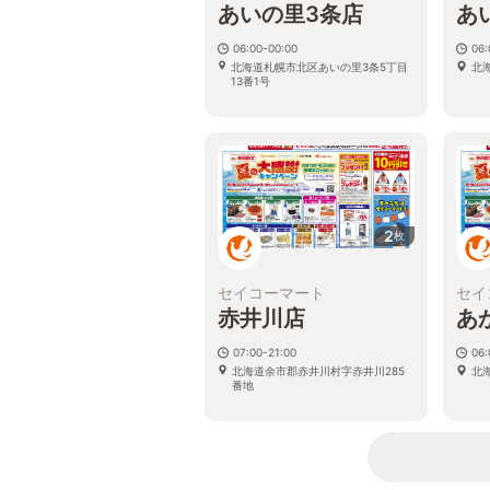
あいの里3条店
あ
06:00-00:00
06:
北海道札幌市北区あいの里3条5丁目
北
13番1号
2
枚
セイコーマート
セイ
赤井川店
あ
07:00-21:00
06:
北海道余市郡赤井川村字赤井川285
北
番地