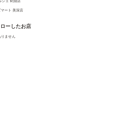
ルシェ 剣淵店
マート 美深店
ォローしたお店
ありません