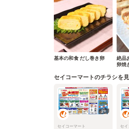
基本の和食 だし巻き卵
絶品
卵焼
セイコーマートのチラシを
2
枚
セイコーマート
セイ