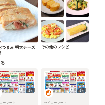
その他のレシピ
おつまみ 明太チーズ
き
見る
2
2
枚
枚
コーマート
セイコーマート