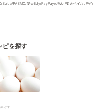
/iD/Suica/PASMO/楽天Edy/PayPay/d払い/楽天ペイ/auPAY/
シピを探す
ざいます。