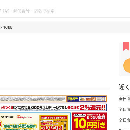
ト 下川店
近
全日
全日
全日