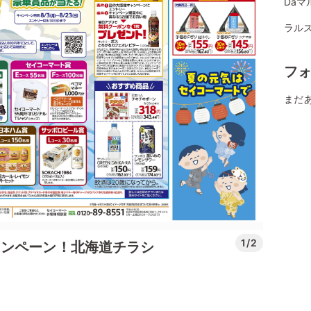
Daマ
ラルズ
フ
まだ
1/2
ャンペーン！北海道チラシ