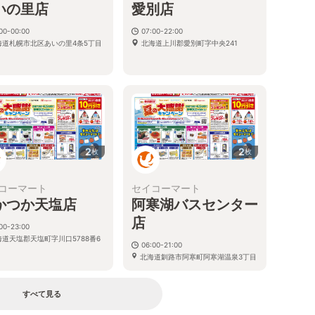
いの里店
愛別店
00-00:00
07:00-22:00
海道札幌市北区あいの里4条5丁目
北海道上川郡愛別町字中央241
2
2
枚
枚
コーマート
セイコーマート
かつか天塩店
阿寒湖バスセンター
店
00-23:00
海道天塩郡天塩町字川口5788番6
06:00-21:00
北海道釧路市阿寒町阿寒湖温泉3丁目
4番5号
すべて見る