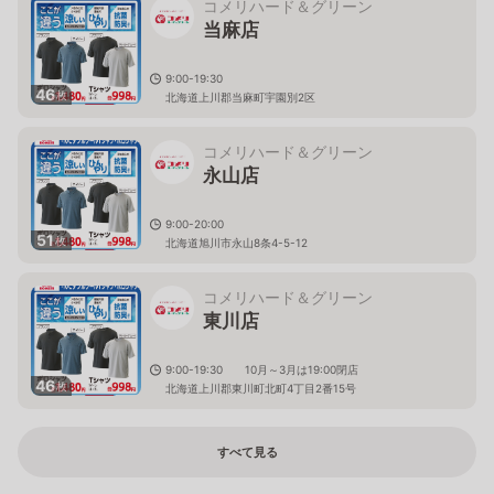
コメリハード＆グリーン
当麻店
9:00-19:30
46
枚
北海道上川郡当麻町宇園別2区
コメリハード＆グリーン
永山店
9:00-20:00
51
枚
北海道旭川市永山8条4-5-12
コメリハード＆グリーン
東川店
9:00-19:30 10月～3月は19:00閉店
46
枚
北海道上川郡東川町北町4丁目2番15号
すべて見る