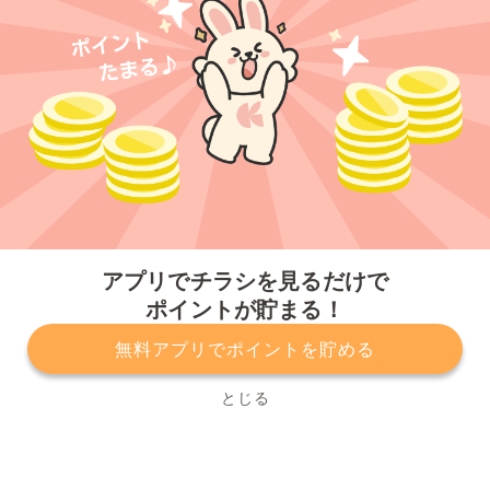
今すぐアプリをダウンロードする
アプリでチラシを見るだけで
ポイントが貯まる！
無料アプリでポイントを貯める
プライバシーポリシー
利用規約
運営会社
サービスに関してのお問い合わせ
チラシ掲載をお考えの方
とじる
Copyright© Kurashiru, Inc. All Rights Reserved.