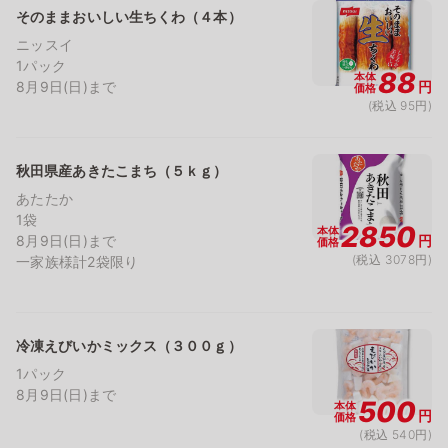
そのままおいしい生ちくわ（４本）
ニッスイ
1パック
88
本体
8月9日(日)まで
円
価格
(税込 95円)
秋田県産あきたこまち（５ｋｇ）
あたたか
1袋
2850
本体
8月9日(日)まで
円
価格
(税込 3078円)
一家族様計2袋限り
冷凍えびいかミックス（３００ｇ）
1パック
8月9日(日)まで
500
本体
円
価格
(税込 540円)