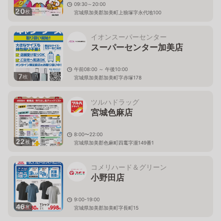
09:30～20:00
20
枚
宮城県加美郡加美町上狼塚字永代地100
イオンスーパーセンター
スーパーセンター加美店
午前08:00 ～ 午後10:00
7
枚
宮城県加美郡加美町字赤塚178
ツルハドラッグ
宮城色麻店
8:00〜22:00
22
枚
宮城県加美郡色麻町四竃字瀧149番1
コメリハード＆グリーン
小野田店
9:00-19:00
46
枚
宮城県加美郡加美町字長町15