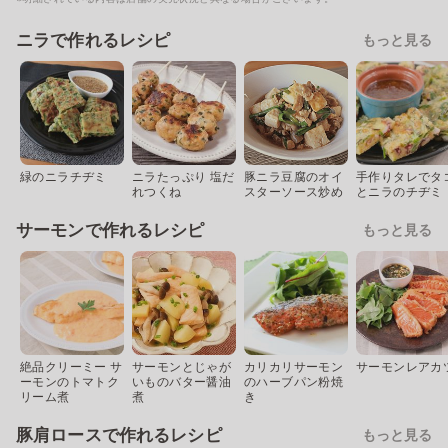
ニラで作れるレシピ
もっと見る
緑のニラチヂミ
ニラたっぷり 塩だ
豚ニラ豆腐のオイ
手作りタレでタ
れつくね
スターソース炒め
とニラのチヂミ
サーモンで作れるレシピ
もっと見る
絶品クリーミー サ
サーモンとじゃが
カリカリサーモン
サーモンレアカ
ーモンのトマトク
いものバター醤油
のハーブパン粉焼
リーム煮
煮
き
豚肩ロースで作れるレシピ
もっと見る