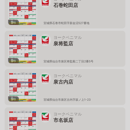
石巻蛇田店
9
枚
宮城県石巻市蛇田字新金沼527番地
ヨークベニマル
泉将監店
9
枚
宮城県仙台市泉区将監殿二丁目2番5号
ヨークベニマル
泉古内店
9
枚
宮城県仙台市泉区古内字坂ノ上1-23
ヨークベニマル
市名坂店