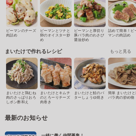
ピーマンのチーズ
ピーマンとツナと
ピーマンと厚切り
詰めて簡単！ピ
肉詰め
卵のオイスター炒
豚バラ肉のわさび
マンの肉詰め
め
醤油炒め
まいたけで作れるレシピ
もっと見る
まいたけと鶏むね
まいたけとキムチ
まいたけと鮭のバ
簡単 まいたけと
肉のさっぱりおろ
のとろーりチーズ
ターしょうゆ焼き
バラ肉の炒め物
しポン酢和え
肉巻き
最新のお知らせ
一緒に働く仲間募集！