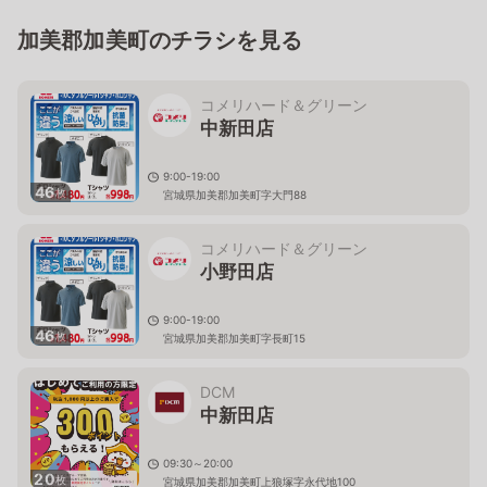
加美郡加美町のチラシを見る
コメリハード＆グリーン
中新田店
9:00-19:00
46
枚
宮城県加美郡加美町字大門88
コメリハード＆グリーン
小野田店
9:00-19:00
46
枚
宮城県加美郡加美町字長町15
DCM
中新田店
09:30～20:00
20
枚
宮城県加美郡加美町上狼塚字永代地100