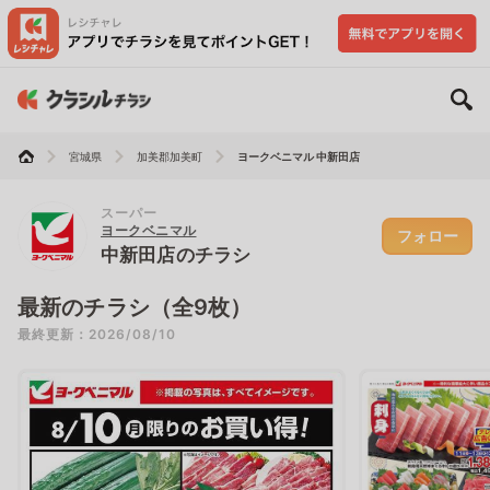
宮城県
加美郡加美町
ヨークベニマル 中新田店
スーパー
ヨークベニマル
フォロー
中新田店のチラシ
最新のチラシ（全9枚）
最終更新：2026/08/10