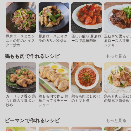
豚肩ロースとニン
豚肩ロースとオク
優しい酸味 豚肩ロ
玉ねぎで柔らか 
ニクの芽のオイス
ラのガリバタ炒め
ースで黒酢酢豚
肩ロースの甘辛
ター炒め
ンテキ
鶏もも肉で作れるレシピ
もっと見る
ガーリック香る 鶏
鶏もも肉で作る 簡
鶏もも肉としめじ
鶏もも肉と長ね
もも肉のマヨポン
単こってりチャー
のトマト煮
の胡麻マヨ炒め
炒め
シュー
ピーマンで作れるレシピ
もっと見る