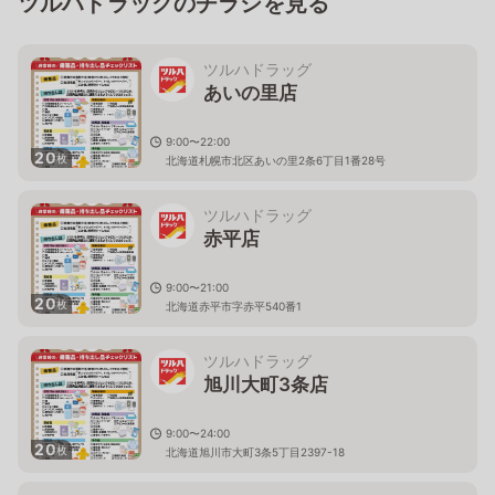
ツルハドラッグのチラシを見る
ツルハドラッグ
あいの里店
9:00〜22:00
20
枚
北海道札幌市北区あいの里2条6丁目1番28号
ツルハドラッグ
赤平店
9:00〜21:00
20
枚
北海道赤平市字赤平540番1
ツルハドラッグ
旭川大町3条店
9:00〜24:00
20
枚
北海道旭川市大町3条5丁目2397-18