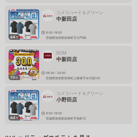
コメリハード＆グリーン
中新田店
9:00-19:00
44
枚
宮城県加美郡加美町字大門88
DCM
中新田店
09:30～20:00
19
枚
宮城県加美郡加美町上狼塚字永代地100
コメリハード＆グリーン
小野田店
9:00-19:00
44
枚
宮城県加美郡加美町字長町15