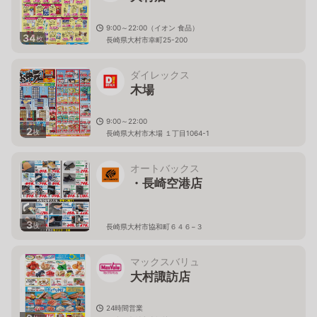
9:00～22:00（イオン 食品）
34
枚
長崎県大村市幸町25-200
ダイレックス
木場
9:00～22:00
2
枚
長崎県大村市木場 １丁目1064-1
オートバックス
・長崎空港店
3
枚
長崎県大村市協和町６４６−３
マックスバリュ
大村諏訪店
24時間営業