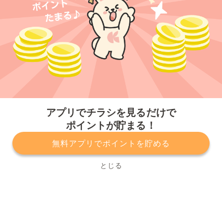
今すぐアプリをダウンロードする
アプリでチラシを見るだけで
ポイントが貯まる！
無料アプリでポイントを貯める
プライバシーポリシー
利用規約
運営会社
サービスに関してのお問い合わせ
チラシ掲載をお考えの方
とじる
Copyright© Kurashiru, Inc. All Rights Reserved.