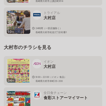
2
枚
長崎県大村市上諏訪町814
トライアル
大村店
24時間（一部店舗除く）
10
枚
長崎県大村市松並2丁目92番1
大村市のチラシを見る
イオン
大村店
9:00～22:00（イオン 食品）
34
枚
長崎県大村市幸町25-200
全日食チェーン
食彩ストアーマイマート