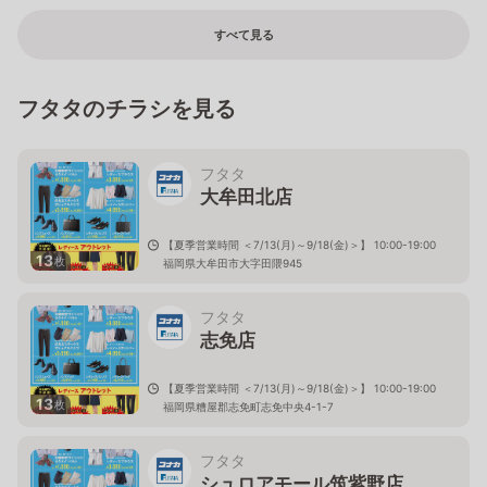
すべて見る
フタタのチラシを見る
フタタ
大牟田北店
【夏季営業時間 ＜7/13(月)～9/18(金)＞】 10:00-19:00
13
枚
福岡県大牟田市大字田隈945
フタタ
志免店
【夏季営業時間 ＜7/13(月)～9/18(金)＞】 10:00-19:00
13
枚
福岡県糟屋郡志免町志免中央4-1-7
フタタ
シュロアモール筑紫野店