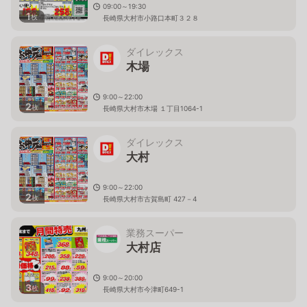
09:00～19:30
1
枚
長崎県大村市小路口本町３２８
ダイレックス
木場
9:00～22:00
2
枚
長崎県大村市木場 １丁目1064-1
ダイレックス
大村
9:00～22:00
2
枚
長崎県大村市古賀島町 427－4
業務スーパー
大村店
9:00～20:00
3
枚
長崎県大村市今津町649-1